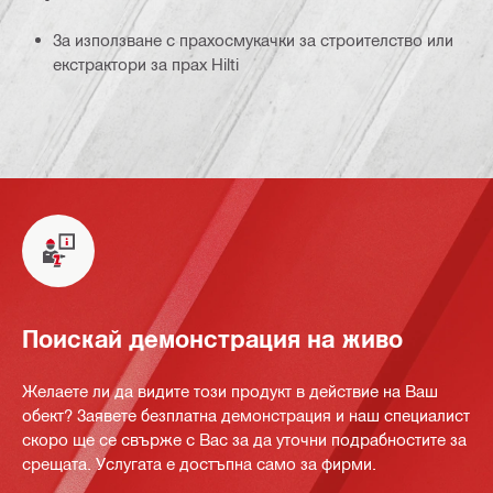
За използване с прахосмукачки за строителство или
екстрактори за прах Hilti
Поискай демонстрация на живо
Желаете ли да видите този продукт в действие на Ваш
обект? Заявете безплатна демонстрация и наш специалист
скоро ще се свърже с Вас за да уточни подрабностите за
срещата. Услугата е достъпна само за фирми.