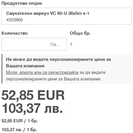
Продуктови опции
Смукателен маркуч VC 60-U 36x5m к-т
#203866
Количество
Общо
бр.
Пакети
1
Не може да видите персонализираните цени за
Вашата компания
Моля, влезте или се регистрирайте
за да видите
персонализираните цени за Вашата компания.
52,85 EUR
103,37 лв.
52,85 EUR
/
1 бр.
103,37 лв.
/
1 бр.