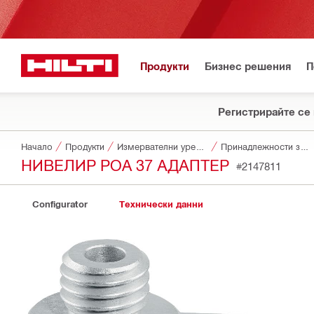
Продукти
Бизнес решения
П
Регистрирайте се 
Начало
Продукти
Измервателни уреди и скенери
Принадлежности за уреди за измерване и скенери
НИВЕЛИР POA 37 АДАПТЕР
#2147811
Configurator
Технически данни