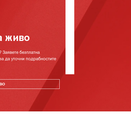
а живо
? Заявете безплатна
за да уточни подрабностите
ВО