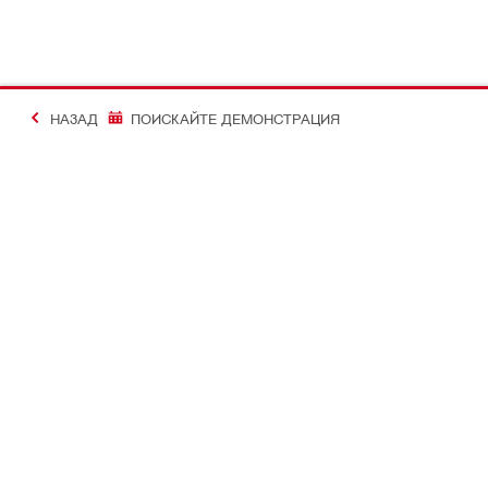
НАЗАД
ПОИСКАЙТЕ ДЕМОНСТРАЦИЯ
#Making Constructi
Контакт
Моят проф
СВЪРЖЕТЕ СЕ С НАС
Преглед на 