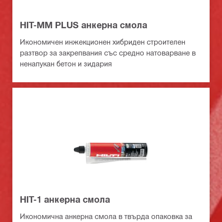
HIT-MM PLUS анкерна смола
Икономичен инжекционен хибриден строителен
разтвор за закрепвания със средно натоварване в
ненапукан бетон и зидария
HIT-1 анкерна смола
Икономична анкерна смола в твърда опаковка за