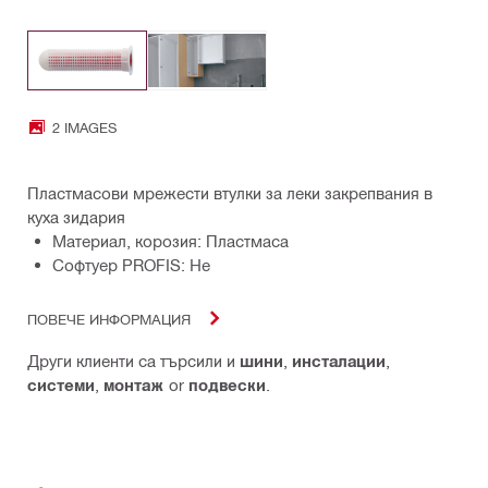
2 IMAGES
Пластмасови мрежести втулки за леки закрепвания в
куха зидария
Материал, корозия: Пластмаса
Софтуер PROFIS: Не
ПОВЕЧЕ ИНФОРМАЦИЯ
Други клиенти са търсили и
шини
,
инсталации
,
системи
,
монтаж
or
подвески
.