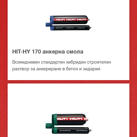
HIT-HY 170 анкерна смола
Всекидневен стандартен хибриден строителен
разтвор за анкериране в бетон и зидария