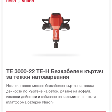
НОВО
NURON
TE 3000-22 TE-H Безкабелен къртач
за тежки натоварвания
Изключително мощен безкабелен къртач за тежки
дейности по къртене на бетон, рязане на асфалт,
изкопни дейности и забиване на заземителни пръти
(платформа батерии Nuron)