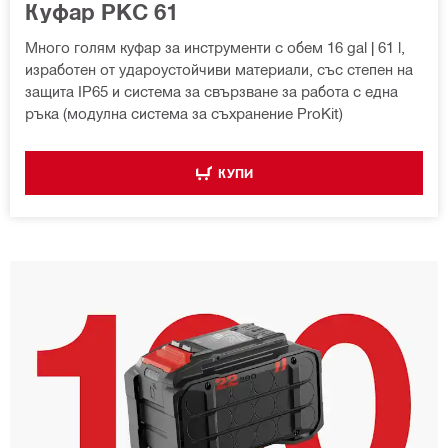
Куфар PKC 61
Много голям куфар за инструменти с обем 16 gal | 61 l,
изработен от удароустойчиви материали, със степен на
защита IP65 и система за свързване за работа с една
ръка (модулна система за съхранение ProKit)
КУПИ