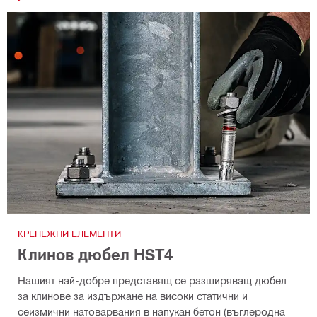
КРЕПЕЖНИ ЕЛЕМЕНТИ
Клинов дюбел HST4
Нашият най-добре представящ се разширяващ дюбел
за клинове за издържане на високи статични и
сеизмични натоварвания в напукан бетон (въглеродна