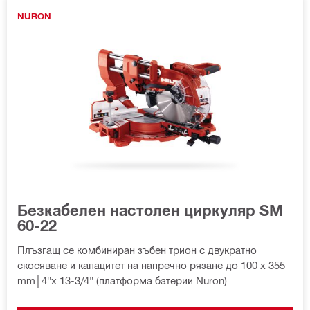
NURON
Безкабелен настолен циркуляр SM
60-22
Плъзгащ се комбиниран зъбен трион с двукратно
скосяване и капацитет на напречно рязане до 100 x 355
mm│4"x 13-3/4" (платформа батерии Nuron)