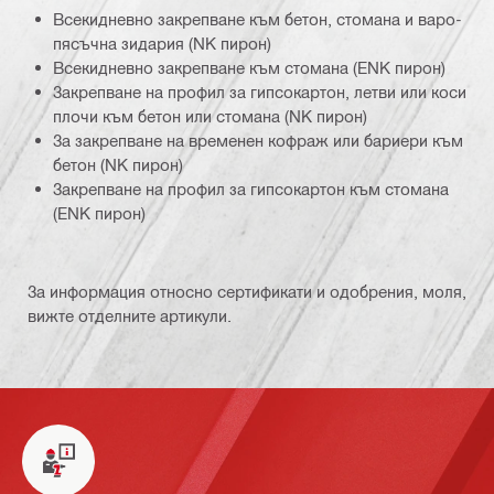
Всекидневно закрепване към бетон, стомана и варо-
пясъчна зидария (NK пирон)
Всекидневно закрепване към стомана (ENK пирон)
Закрепване на профил за гипсокартон, летви или коси
плочи към бетон или стомана (NK пирон)
За закрепване на временен кофраж или бариери към
бетон (NK пирон)
Закрепване на профил за гипсокартон към стомана
(ENK пирон)
За информация относно сертификати и одобрения, моля,
вижте отделните артикули.