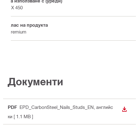
За използване с (уреди)
DX 450
Клас на продукта
Premium
Документи
PDF
EPD_CarbonSteel_Nails_Studs_EN
, английс
ИЗТЕГ
ки
[ 1.1 MB ]