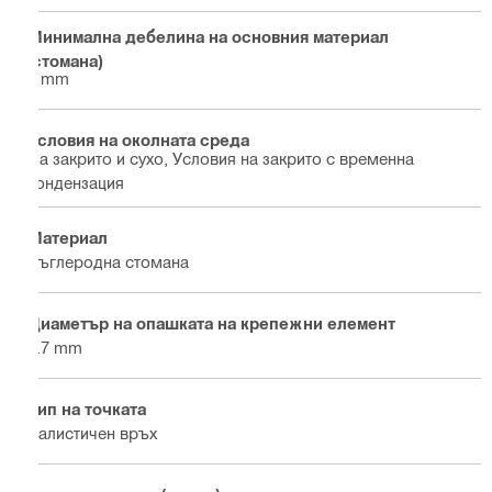
Минимална дебелина на основния материал
(стомана)
4 mm
Условия на околната среда
На закрито и сухо, Условия на закрито с временна
кондензация
Материал
Въглеродна стомана
Диаметър на опашката на крепежни елемент
3.7 mm
Тип на точката
Балистичен връх