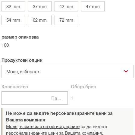
32 mm
37 mm
42 mm
47 mm
54 mm
62 mm
72 mm
размер опаковка
100
Продуктови опции
Моля, изберете
Количество
Общо
броя
Пакети
1
Не може да видите персонализираните цени за
Вашата компания
Моля, влезте или се регистрирайте
за да видите
персонализираните цени за Вашата компания.