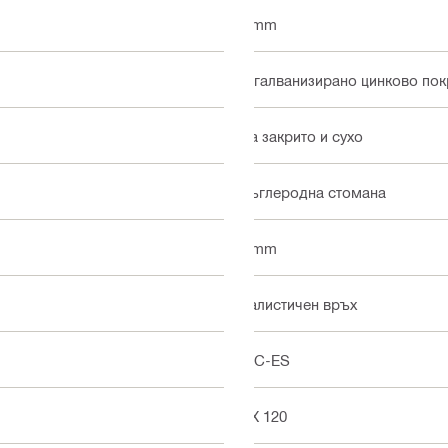
4 mm
С галванизирано цинково пок
На закрито и сухо
Въглеродна стомана
3 mm
Балистичен връх
ICC-ES
GX 120