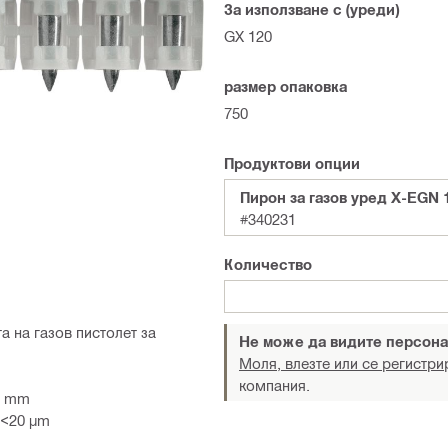
За използване с (уреди)
GX 120
размер опаковка
750
Продуктови опции
Пирон за газов уред X-EGN 
#340231
Количество
 на газов пистолет за
Не може да видите персона
Моля, влезте или се регистри
компания.
4 mm
 <20 µm