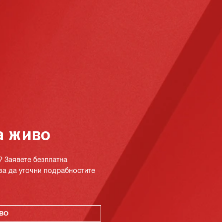
а живо
? Заявете безплатна
за да уточни подрабностите
ВО