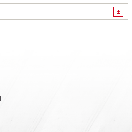
ИЗТЕГ
я