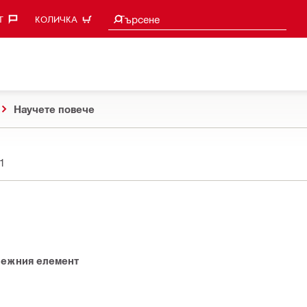
Търси предложения
Търсене
‎
КОЛИЧКА
Научете повече
1
пежния елемент