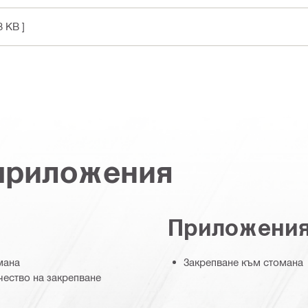
3 KB ]
 приложения
Приложени
мана
Закрепване към стомана
чество на закрепване