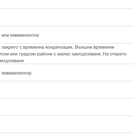
 или еквивалентна
на закрито с временна кондензация, Външни временни
елски или градски райони с малко замърсяване, На открито
замърсяване
 еквивалентна)