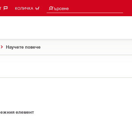
Търси предложения
Търсене
‎
КОЛИЧКА
Научете повече
пежния елемент