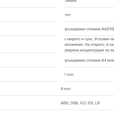
Стомана
5 mm
Неръждаема стомана A4(316)
На закрито и сухо, Условия 
приложения, На открито, в с
с умерена концентрация на 
Неръждаема стомана A4 (или
3.7 mm
8 mm
ABS, DIBt, ICC-ES, LR