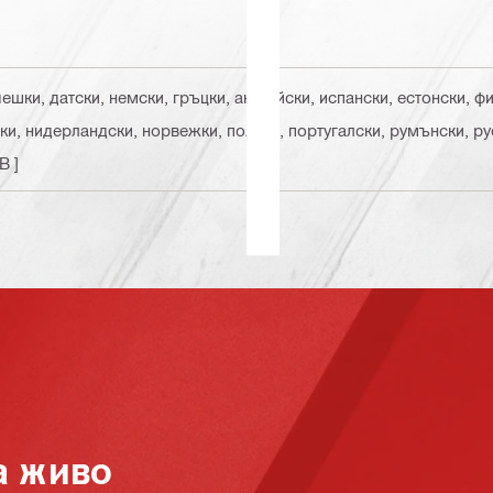
 чешки, датски, немски, гръцки, английски, испански, естонски, ф
йски, нидерландски, норвежки, полски, португалски, румънски, р
B ]
а живо