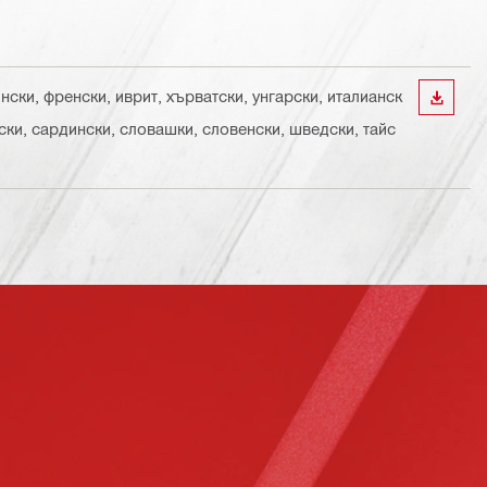
ински, френски, иврит, хърватски, унгарски, италианск
ИЗТЕГ
уски, сардински, словашки, словенски, шведски, тайс