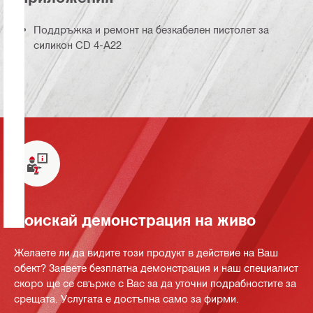
Поддръжка и ремонт на безкабелен пистолет за
силикон CD 4-А22
Поискай демонстрация на живо
Желаете ли да видите този продукт в действие на Ваш
обект? Заявете безплатна демонстрация и наш специалист
скоро ще се свърже с Вас за да уточни подрабностите за
срещата. Услугата е достъпна само за фирми.