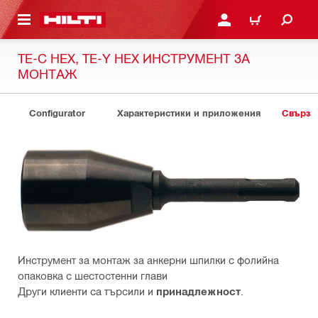
ОСНОВНОТО СЪДЪРЖАНИЕ
ВЛЕЗ ИЛИ СЕ РЕГИСТР
КОЛИЧКА
TE-C HEX, TE-Y HEX ИНСТРУМЕНТ ЗА
МОНТАЖ
Configurator
Характеристики и приложения
Свърза
Инструмент за монтаж за анкерни шпилки с фолийна
опаковка с шестостенни глави
Други клиенти са търсили и
принадлежност
.