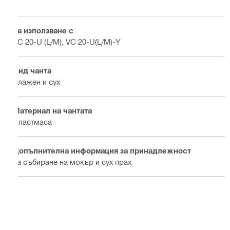
За използване с
VC 20-U (L/M), VC 20-U(L/M)-Y
Вид чанта
Влажен и сух
Материал на чантата
Пластмаса
Допълнителна информация за принадлежност
За събиране на мокър и сух прах