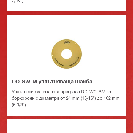
7/16")
DD-SW-M уплътняваща шайба
Уплътнение за водната преграда DD-WC-SМ за
боркорони с диаметри от 24 mm (15/16") до 162 mm
(6 3/8")