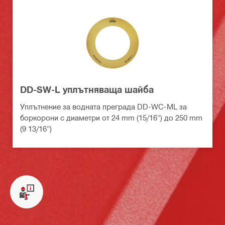
DD-SW-L уплътняваща шайба
Уплътнение за водната преграда DD-WC-ML за
боркорони с диаметри от 24 mm (15/16") до 250 mm
(9 13/16")