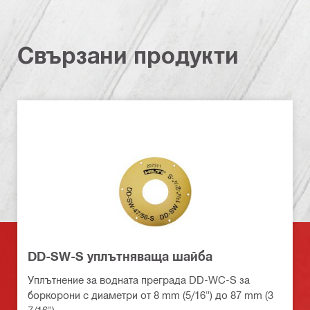
Свързани продукти
DD-SW-S уплътняваща шайба
Уплътнение за водната преграда DD-WC-S за
боркорони с диаметри от 8 mm (5/16") до 87 mm (3