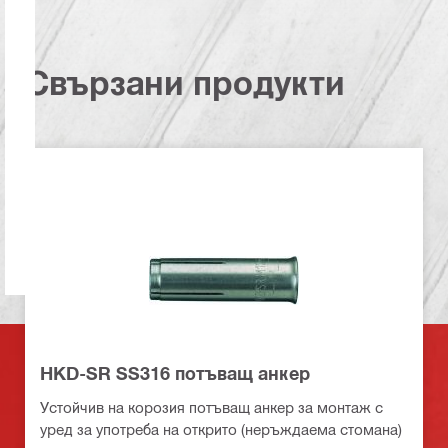
Свързани продукти
HKD-SR SS316 потъващ анкер
Устойчив на корозия потъващ анкер за монтаж с
уред за употреба на открито (неръждаема стомана)