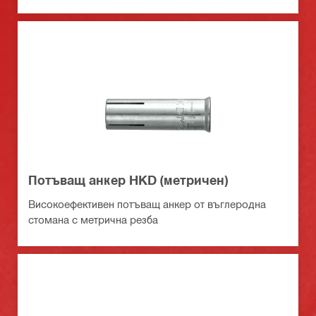
Потъващ анкер HKD (метричен)
Високоефективен потъващ анкер от въглеродна
стомана с метрична резба