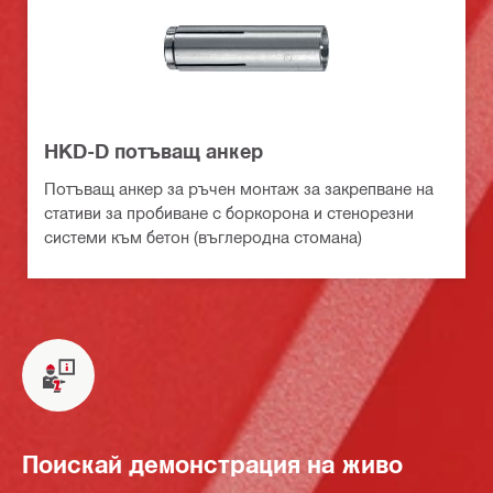
HKD-D потъващ анкер
Потъващ анкер за ръчен монтаж за закрепване на
стативи за пробиване с боркорона и стенорезни
системи към бетон (въглеродна стомана)
Поискай демонстрация на живо