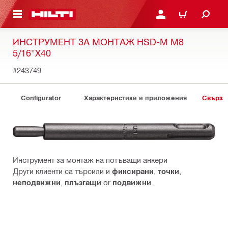
ОСНОВНОТО СЪДЪРЖАНИЕ
ВЛЕЗ ИЛИ СЕ РЕГИСТР
КОЛИЧКА
ИНСТРУМЕНТ ЗА МОНТАЖ HSD-M M8
5/16"X40
#243749
Configurator
Характеристики и приложения
Свърза
Инструмент за монтаж на потъващи анкери
Други клиенти са търсили и
фиксирани
,
точки
,
неподвижни
,
плъзгащи
or
подвижни
.