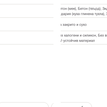
Бетон (мек), Бетон (твърд), 
Зидария (куха глинена тухла),
На закрито и сухо
Без халогени и силикон, Без 
UV-устойчив материал