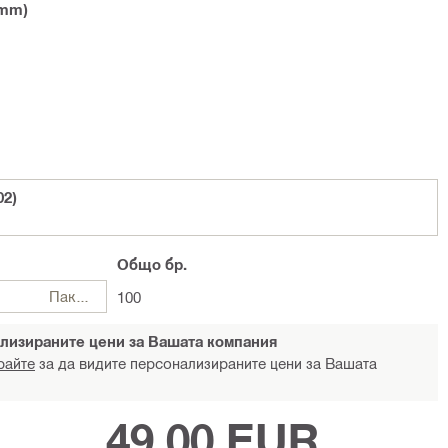
 mm)
02)
Общо
бр.
Пакети
100
лизираните цени за Вашата компания
райте
за да видите персонализираните цени за Вашата
49,00 EUR