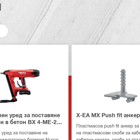
и
ен уред за поставяне
X-EA MX Push fit анкер
и в бетон BX 4-ME-22
Пластмасов push fit анкер з
 M&E)
 уред за поставяне на
на пластмасови скоби за каб
кумулаторна батерия Nuron
кабелни канали, скоби за тръ