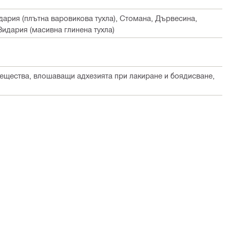
Зидария (плътна варовикова тухла), Стомана, Дървесина,
 Зидария (масивна глинена тухла)
вещества, влошаващи адхезията при лакиране и боядисване,