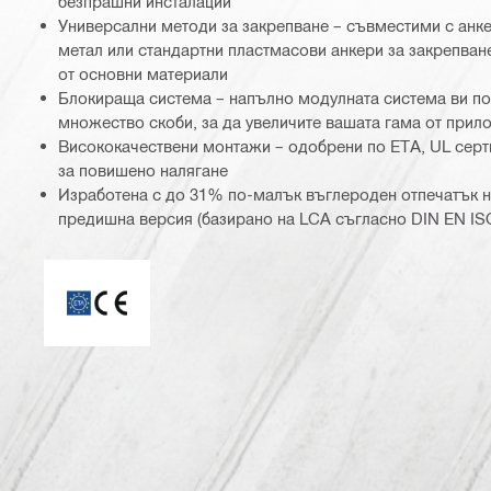
безпрашни инсталации
Универсални методи за закрепване – съвместими с анке
метал или стандартни пластмасови анкери за закрепва
от основни материали
Блокираща система – напълно модулната система ви п
множество скоби, за да увеличите вашата гама от прил
Висококачествени монтажи – одобрени по ЕТА, UL сер
за повишено налягане
Изработена с до 31% по-малък въглероден отпечатък н
предишна версия (базирано на LCA съгласно DIN EN ISO
ETA_CE_Logo_PDP (3449722)