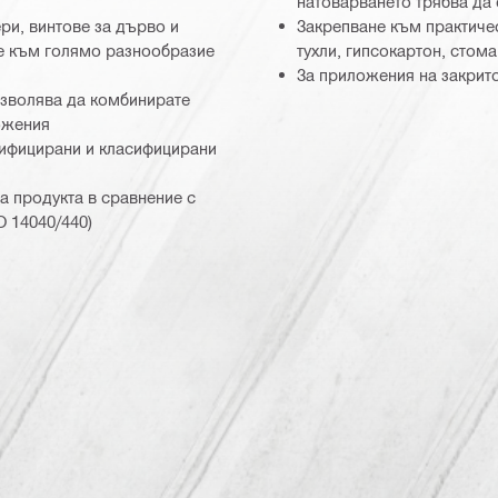
натоварването трябва да
ри, винтове за дърво и
Закрепване към практичес
не към голямо разнообразие
тухли, гипсокартон, стома
За приложения на закрит
озволява да комбинирате
ожения
тифицирани и класифицирани
а продукта в сравнение с
 14040/440)