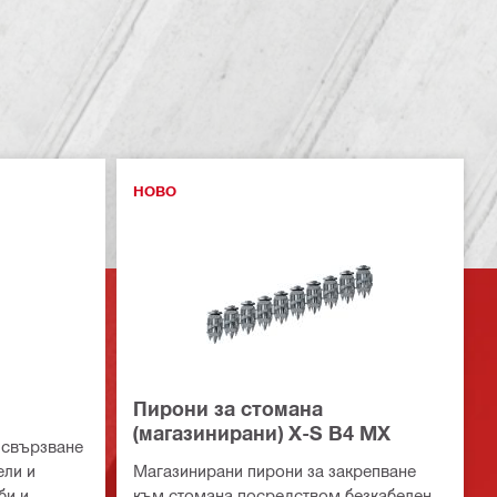
НОВО
Пирони за стомана
(магазинирани) X-S B4 MX
а свързване
ели и
Магазинирани пирони за закрепване
би и
към стомана посредством безкабелен