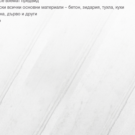
 се вземат предвид
ки всички основни материали – бетон, зидария, тухла, кухи
на, дърво и други
о