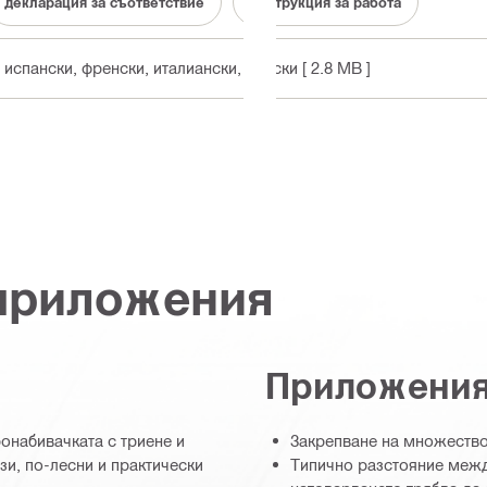
декларация за съответствие
инструкция за работа
, испански, френски, италиански, полски
[ 2.8 MB ]
 приложения
Приложени
онабивачката с триене и
Закрепване на множество
зи, по-лесни и практически
Типично разстояние межд