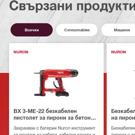
Свързани продукт
Всички
Consumables
Машини
NURON
NURON
BX 3-ME-22 безкабелен
Безкабел
пистолет за пирони за бетон
на пирон
(M&E издание)
(издание
Захранван с батерии Nuron инструмент
Безкабелен
за монтаж на кабели, кабелни канали и
пирони с а