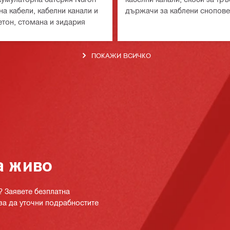
на кабели, кабелни канали и
държачи за каблени снопове
етон, стомана и зидария
монтаж към бетон и зидария
ПОКАЖИ ВСИЧКО
а живо
? Заявете безплатна
за да уточни подрабностите