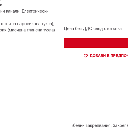
ли
ни канали, Електрически
 (плътна варовикова тухла),
Цена без ДДС след отстъпка
рия (масивна глинена тухла)
ДОБАВИ В ПРЕДПО
Кабелни закрепвания, Закреп