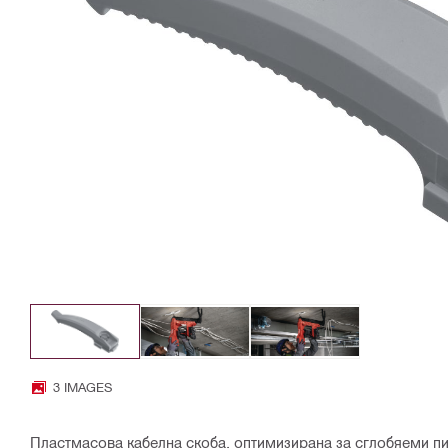
3 IMAGES
Пластмасова кабелна скоба, оптимизирана за сглобяеми п