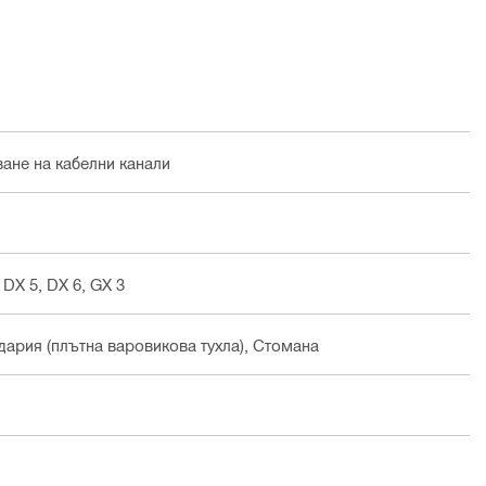
ване на кабелни канали
 DX 5, DX 6, GX 3
идария (плътна варовикова тухла), Стомана