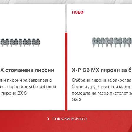
НОВО
MX стоманени пирони
X-P G3 MX пирони за 
ни пирони за закрепване
Събрани пирони за закрепва
а посредством безкабелен
бетон и други основни матер
а пирони BX 3
помощта на газов пистолет з
GX 3
ПОКАЖИ ВСИЧКО