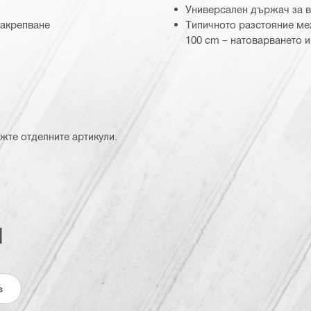
Универсален държач за в
закрепване
Типичното разстояние ме
100 cm – натоварването и
жте отделните артикули.
и
s