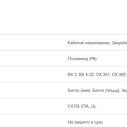
Кабелни закрепвания, Закреп
Полиамид (PA)
BX 3, BX 4-22, DX 351, DX 460,
Бетон (мек), Бетон (твърд), З
CSTB, ETA, UL
На закрито и сухо