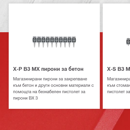
X-P B3 MX пирони за бетон
X-S B3 
Магазинирани пирони за закрепване
Магазинира
към бетон и други основни материали с
към стоман
помощта на безкабелен пистолет за
пистолет з
пирони BX 3