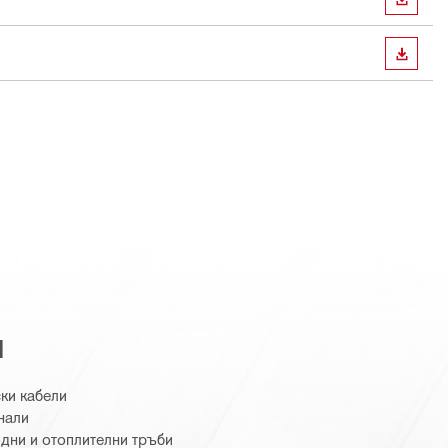
ИЗТЕГ
ИЗТЕГ
я
ки кабели
нали
дни и отоплителни тръби