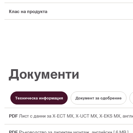
Клас на продукта
Документи
Техническа информация
Документ за одобрение
PDF
Лист с данни за X-ECT MX, X-UCT MX, X-EKS MX
, англ
PDF
Ръководство за директен монтаж
, английски
[ 6 MB ]