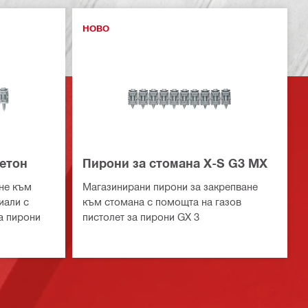
НОВО
бетон
Пирони за стомана X-S G3 MX
не към
Магазинирани пирони за закрепване
иали с
към стомана с помощта на газов
а пирони
пистолет за пирони GX 3