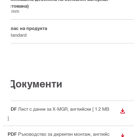
(стомана)
3 mm
Клас на продукта
Standard
Документи
PDF
Лист с данни за X-MGR
, английски
[ 1.2 MB
ИЗТЕГ
]
PDF
Ръководство за директен монтаж
, английс