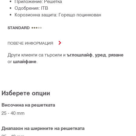
Приложение: Решетка
Одобрения: ITB
Корозионна защита: Горещо поцинкован
STANDARD
ПОВЕЧЕ ИНФОРМАЦИЯ
Други клиенти са търсили и
ъглошлайф
,
уред
,
рязане
or
шлайфане
.
Изберете опции
Височина на решетката
25 - 40 mm
Диапазон на ширините на решетката