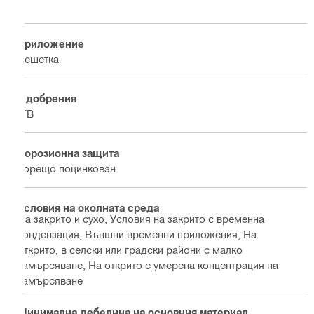
Приложение
Решетка
Одобрения
ITB
Корозионна защита
Горещо поцинкован
Условия на околната среда
На закрито и сухо, Условия на закрито с временна
кондензация, Външни временни приложения, На
открито, в селски или градски райони с малко
замърсяване, На открито с умерена концентрация на
замърсяване
Минимална дебелина на основния материал