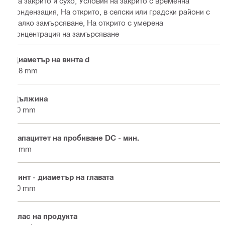
На закрито и сухо, Условия на закрито с временна
кондензация, На открито, в селски или градски райони с
малко замърсяване, На открито с умерена
концентрация на замърсяване
Диаметър на винта d
4.8 mm
Дължина
20 mm
Капацитет на пробиване DC - мин.
1 mm
Винт - диаметър на главата
10 mm
Клас на продукта