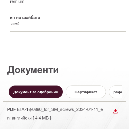
Premium
Тип на шайбата
Никой
Документи
Документ за одобрение
Cертификат
референ
PDF
ETA-18/0880_for_SM_screws_2024-04-11_e
ИЗТЕГ
n
, английски
[ 4.4 MB ]