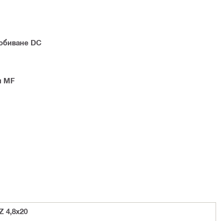
робиване DC
н MF
 4,8x20