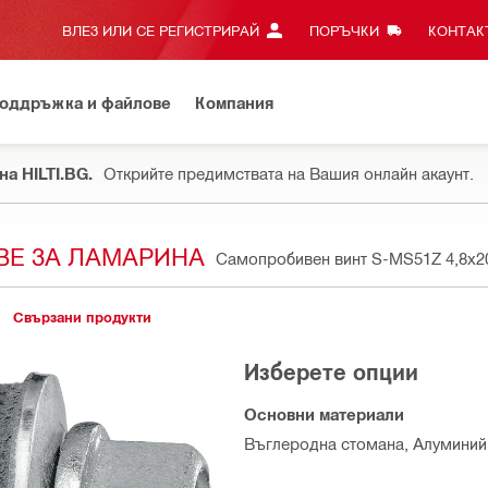
ВЛЕЗ ИЛИ СЕ РЕГИСТРИРАЙ
ПОРЪЧКИ
КОНТАКТ
оддръжка и файлове
Компания
на HILTI.BG.
Открийте предимствата на Вашия онлайн акаунт.
ВЕ ЗА ЛАМАРИНА
Самопробивен винт S-MS51Z 4,8x
Свързани продукти
Изберете опции
Основни материали
Въглеродна стомана, Алуминий