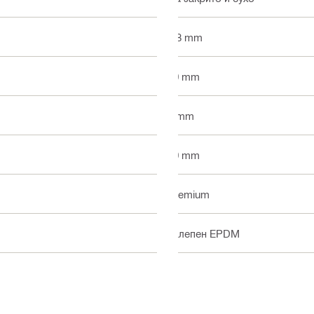
4.8 mm
20 mm
1 mm
10 mm
Premium
Залепен EPDM