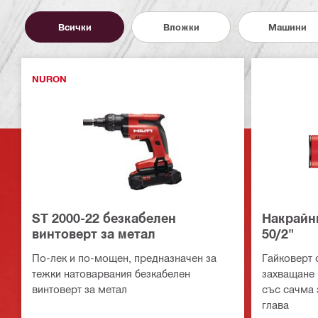
Всички
Вложки
Машини
NURON
ST 2000-22 безкабелен
Накрайни
винтоверт за метал
50/2"
По-лек и по-мощен, предназначен за
Гайковерт 
тежки натоварвания безкабелен
захващане 
винтоверт за метал
със сачма 
глава