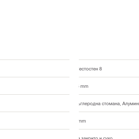
Шестостен 8
16 mm
Въглеродна стомана, Алумин
2 mm
На закрито и сухо