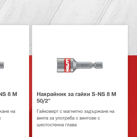
NS 8 M
Накрайник за гайки S-NS 8 M
50/2"
жане на
Гайковерт с магнитно задържане на
с
винта за употреба с винтове с
шестостенна глава