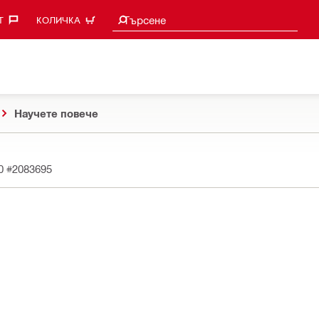
Търси предложения
Търсене
‎
КОЛИЧКА
Научете повече
20
#2083695