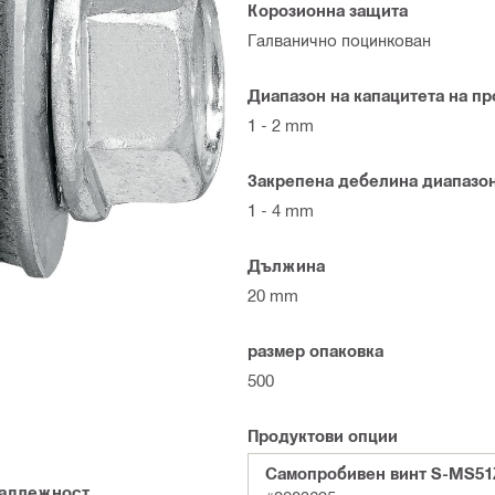
Корозионна защита
Галванично поцинкован
Диапазон на капацитета на п
1 - 2 mm
Закрепена дебелина диапазо
1 - 4 mm
Дължина
20 mm
размер опаковка
500
Продуктови опции
Самопробивен винт S-MS51Z
адлежност
.