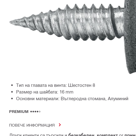
Тип на главата на винта: Шестостен 8
Размер на шайбата: 16 mm
Основни материали: Въглеродна стомана, Алуминий
PREMIUM
ПОВЕЧЕ ИНФОРМАЦИЯ
Други клиенти са търсили и
безкабелен
,
комплект
or
прин