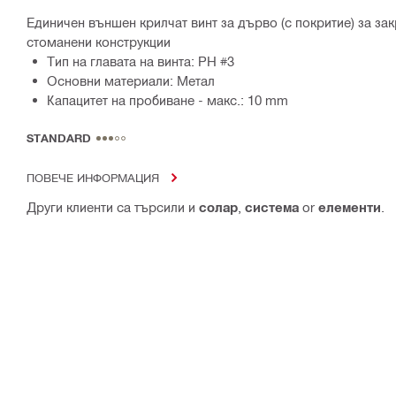
Единичен външен крилчат винт за дърво (с покритие) за за
стоманени конструкции
Тип на главата на винта: PH #3
Основни материали: Метал
Капацитет на пробиване - макс.: 10 mm
STANDARD
ПОВЕЧЕ ИНФОРМАЦИЯ
Други клиенти са търсили и
солар
,
система
or
елементи
.