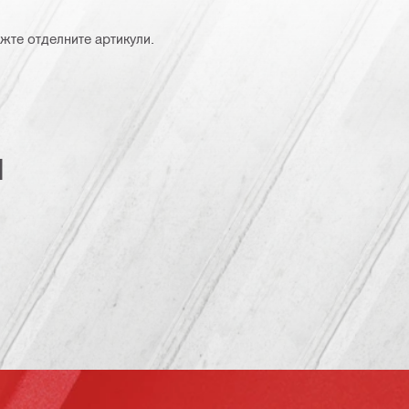
жте отделните артикули.
и