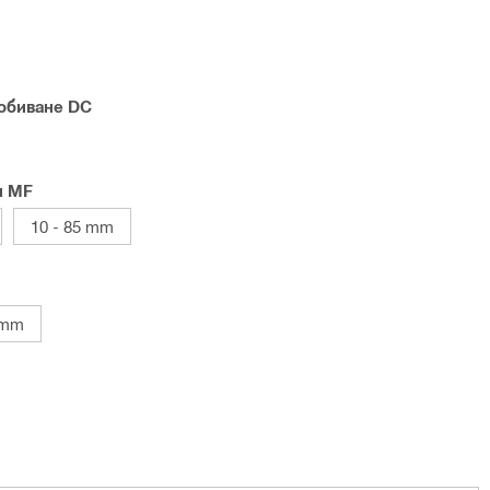
робиване DC
н MF
10 - 85 mm
 mm