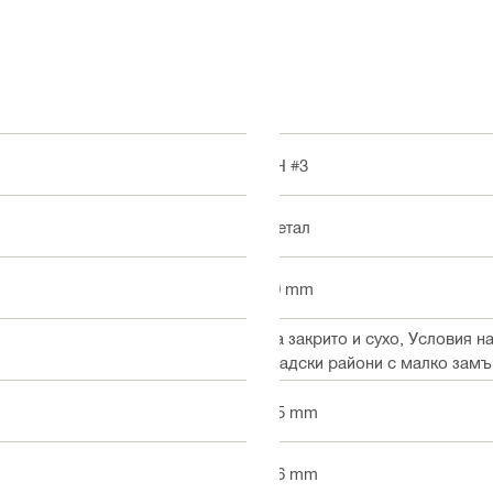
PH #3
Метал
10 mm
На закрито и сухо, Условия н
градски райони с малко зам
5.5 mm
4.6 mm