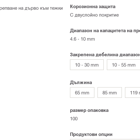
Корозионна защита
крепване на дърво към тежки
С двуслойно покритие
Диапазон на капацитета на п
4.6 - 10 mm
Закрепена дебелина диапазо
10 - 30 mm
10 - 55 mm
Дължина
65 mm
85 mm
119
размер опаковка
100
Продуктови опции