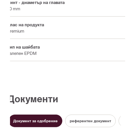
Винт - диаметър на главата
10 mm
Клас на продукта
Premium
Тип на шайбата
Залепен EPDM
Документи
Документ за одобрение
референтен документ
Те