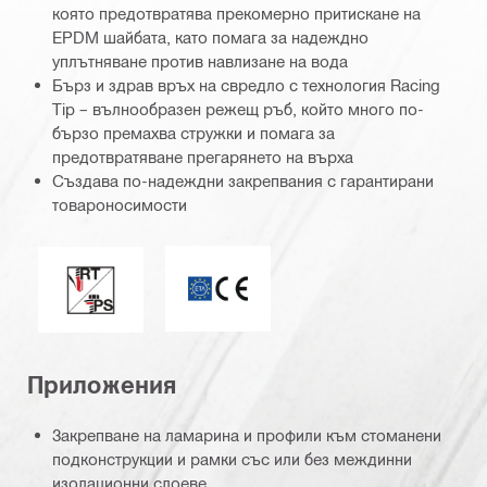
която предотвратява прекомерно притискане на
EPDM шайбата, като помага за надеждно
уплътняване против навлизане на вода
Бърз и здрав връх на свредло с технология Racing
Tip – вълнообразен режещ ръб, който много по-
бързо премахва стружки и помага за
предотвратяване прегарянето на върха
Създава по-надеждни закрепвания с гарантирани
товароносимости
ETA_CE_Logo_PDP (3449722)
Безупречно уплътняване / бърз връх (racing tip )
Приложения
Закрепване на ламарина и профили към стоманени
подконструкции и рамки със или без междинни
изолационни слоеве