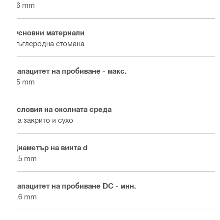
16 mm
Основни материали
Въглеродна стомана
Капацитет на пробиване - макс.
15 mm
Условия на околната среда
На закрито и сухо
Диаметър на винта d
5.5 mm
Капацитет на пробиване DC - мин.
4.6 mm