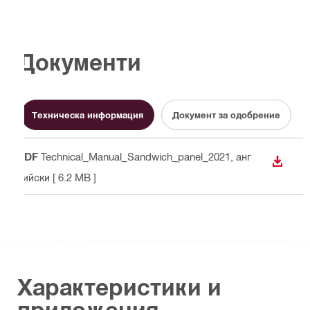
Документи
Техническа информация
Документ за одобрение
PDF
Technical_Manual_Sandwich_panel_2021
, анг
ИЗТЕГ
лийски
[ 6.2 MB ]
Характеристики и
приложения