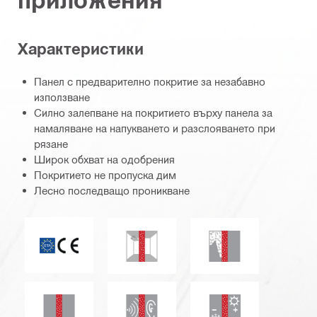
Характеристики
Панел с предварително покритие за незабавно
използване
Силно залепване на покритието върху панела за
намаляване на напукването и разслояването при
рязане
Широк обхват на одобрения
Покритието не пропуска дим
Лесно последващо проникване
Маркировка CE
Устойчивост на плесени
Димогазонепрони
Водонепропускливост
Акустична изолация
Термоизолация