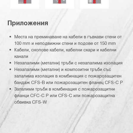
Приложения
Места на преминаване на кабели в гъвкави стени от
100 mm и неподвижни стени и подове от 150 mm
Кабели, снопове кабели, кабелни скари и кабелни
канали
Незапалими (метални) тръби с незапалима изолация
Незапалими (метални) и композитни тръби със
запалима изолация в комбинация с пожарозащитен
бандаж CFS-B или пожарозащитен фланец CFS-C P
Запалими тръби в комбинация с пожарозащитни
фланци CFC-C P или CFS-C или пожарозащитна
обвивка CFS-W