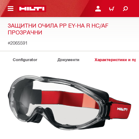
ОСНОВНОТО СЪДЪРЖАНИЕ
ВЛЕЗ ИЛИ СЕ РЕГИСТР
КОЛИЧКА
ЗАЩИТНИ ОЧИЛА PP EY-HA R HC/AF
ПРОЗРАЧНИ
#2065591
Configurator
Документи
Характеристики и пр