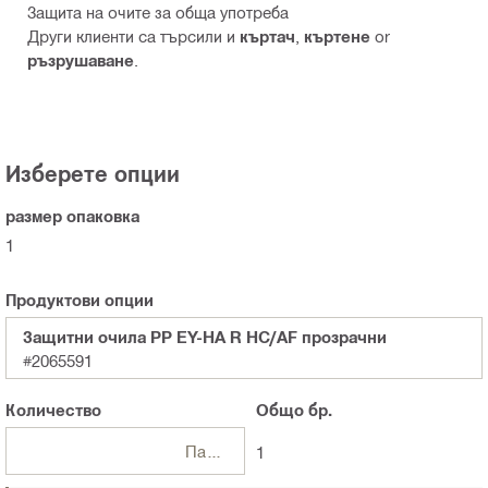
Защита на очите за обща употреба
Други клиенти са търсили и
къртач
,
къртене
or
ръзрушаване
.
Изберете опции
размер опаковка
1
Продуктови опции
Защитни очила PP EY-HA R HC/AF прозрачни
#2065591
Количество
Общо
бр.
Пакети
1