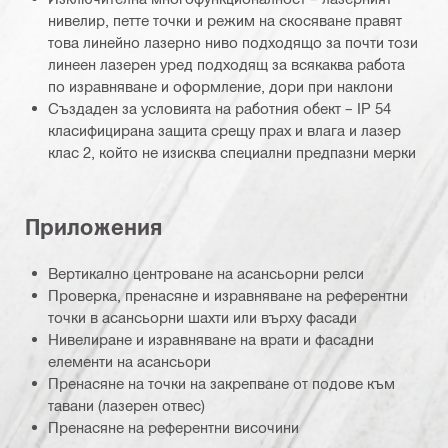
нивелир, петте точки и режим на скосяване правят
това линейно лазерно ниво подходящо за почти този
линеен лазерен уред подходящ за всякаква работа
по изравняване и оформление, дори при наклони
Създаден за условията на работния обект – IP 54
класифицирана защита срещу прах и влага и лазер
клас 2, който не изисква специални предпазни мерки
Приложения
Вертикално центроване на асансьорни релси
Проверка, пренасяне и изравняване на референтни
точки в асансьорни шахти или върху фасади
Нивелиране и изравняване на врати и фасадни
елементи на асансьори
Пренасяне на точки на закрепване от подове към
тавани (лазерен отвес)
Пренасяне на референтни височини