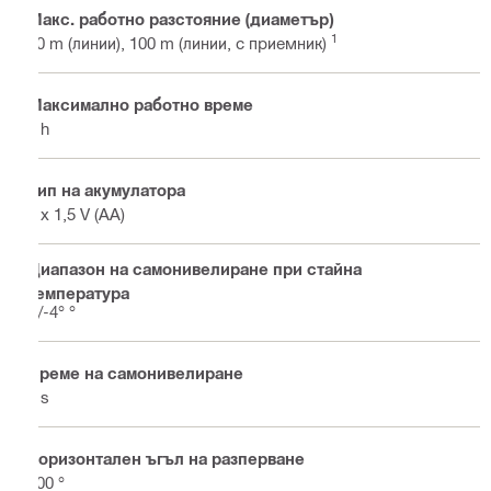
Макс. работно разстояние (диаметър)
1
40 m (линии), 100 m (линии, с приемник)
Максимално работно време
8 h
Тип на акумулатора
4 x 1,5 V (AA)
Диапазон на самонивелиране при стайна
температура
+/-4° °
Време на самонивелиране
3 s
Хоризонтален ъгъл на разперване
200 °