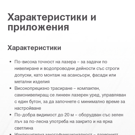
Характеристики и
приложения
Характеристики
По-висока точност на лазера – за задачи по
нивелиране и водопроводни дейности със строги
допуски, като монтаж на асансьори, фасади или
метални изделия
Високопрецизно трасиране – компактен,
самонивелиращ се линеен лазерен уред, управляван
с един бутон, за да започнете с минимално време за
настройване
По-добра видимост до 20 м – оборудван със зелен
лъч за по-лесна употреба на закрито и на ярка
светлина
Изключителна многофункционалност – лазерният