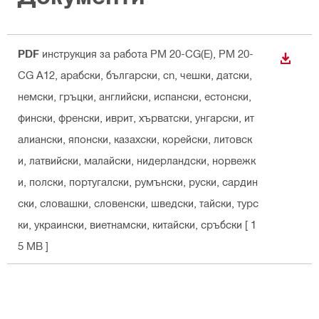
PDF
инструкция за работа PM 20-CG(E), PM 20-
ИЗТЕГ
CG A12
, арабски, български, cn, чешки, датски,
немски, гръцки, английски, испански, естонски,
фински, френски, иврит, хърватски, унгарски, ит
алиански, японски, казахски, корейски, литовск
и, латвийски, малайски, нидерландски, норвежк
и, полски, португалски, румънски, руски, сардин
ски, словашки, словенски, шведски, тайски, турс
ки, украински, виетнамски, китайски, сръбски
[ 1
5 MB ]