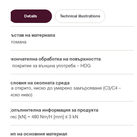
Details
Technical illustrations
Състав на материала
Стомана
Окончателна обработка на повърхността
С покритие за външна употреба – HDG
Условия на околната среда
На открито, ниско до умерено замърсяване (C3/С4 –
ниско ниво)
Допълнителна информация за продукта
Frec [kN] = 480 Nm/H [mm] ≤ 3 kN
Тип на основния материал