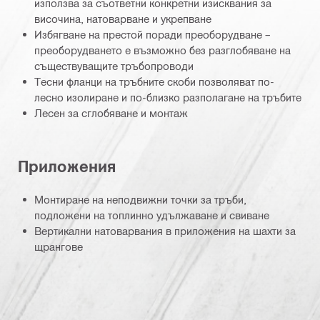
използва за съответни конкретни изисквания за
височина, натоварване и укрепване
Избягване на престой поради преоборудване –
преоборудването е възможно без разглобяване на
съществуващите тръбопроводи
Тесни фланци на тръбните скоби позволяват по-
лесно изолиране и по-близко разполагане на тръбите
Лесен за сглобяване и монтаж
Приложения
Монтиране на неподвижни точки за тръби,
подложени на топлинно удължаване и свиване
Вертикални натоварвания в приложения на шахти за
щрангове