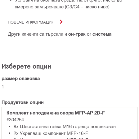
умерено замърсяване (C3/С4 – ниско ниво)
ПОВЕЧЕ ИНФОРМАЦИЯ
Други клиенти са търсили и
он-трак
or
система
.
Изберете опции
размер опаковка
1
Продуктови опции
Комплект неподвижна опора MFP-AP 2D-F
#304254
8x Шестостенна гайка M16 горещо поцинкован
2x Укрепващ компонент MFP-16-F