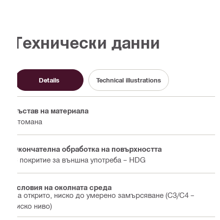
Технически данни
Details
Technical illustrations
Състав на материала
Стомана
Окончателна обработка на повърхността
С покритие за външна употреба – HDG
Условия на околната среда
На открито, ниско до умерено замърсяване (C3/С4 –
ниско ниво)