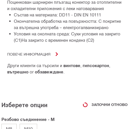
Поцинкован шарнирен плъзгащ конектор за отоплителни
и охладителни приложения с леки натоварвания
Състав на материала: DD11 - DIN EN 10111
Окончателна обработка на повърхността: С покритие
за вътрешна употреба – електрогалванизирано
Условия на околната среда: Сухи условия на закрито
(С1)На закрито с временен конденз (С2)
ПОВЕЧЕ ИНФОРМАЦИЯ
Други клиенти са търсили и
винтове
,
гипсокартон
,
вътрешно
or
обзавеждане
.
Изберете опции
ЗАПОЧНИ ОТНОВО
Резбово съединение - M
M8
M10