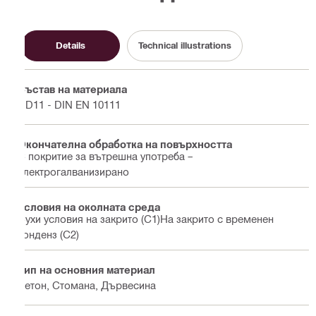
Details
Technical illustrations
Състав на материала
DD11 - DIN EN 10111
Окончателна обработка на повърхността
С покритие за вътрешна употреба –
електрогалванизирано
Условия на околната среда
Сухи условия на закрито (С1)На закрито с временен
конденз (С2)
Тип на основния материал
Бетон, Стомана, Дървесина