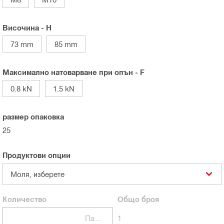
Височина - H
73 mm
85 mm
Максимално натоварване при опън - F
0.8 kN
1.5 kN
размер опаковка
25
Продуктови опции
Моля, изберете
Количество
Общо
броя
Пакети
1