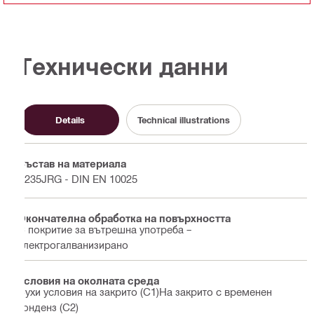
Технически данни
Details
Technical illustrations
Състав на материала
S235JRG - DIN EN 10025
Окончателна обработка на повърхността
С покритие за вътрешна употреба –
електрогалванизирано
Условия на околната среда
Сухи условия на закрито (С1)На закрито с временен
конденз (С2)