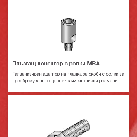
Плъзгащ конектор с ролки MRA
Галванизиран адаптер на планка за скоби с ролки за
преобразуване от цолови към метрични размери