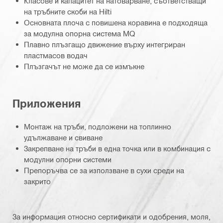
Класове и капацитет на натоварване, съответстващи
на тръбните скоби на Hilti
Основната плоча с повишена коравина е подходяща
за модулна опорна система MQ
Плавно плъзгащо движение върху интегриран
пластмасов водач
Плъзгачът не може да се измъкне
Приложения
Монтаж на тръби, подложени на топлинно
удължаване и свиване
Закрепване на тръби в една точка или в комбинация с
модулни опорни системи
Препоръчва се за използване в сухи среди на
закрито
За информация относно сертификати и одобрения, моля,