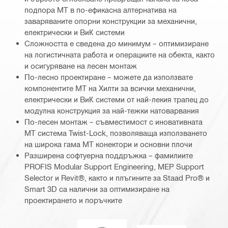
подпора MT в по-ефикасна алтернатива на
заваряваните опорни конструкции за механични,
електрически и ВиК системи
Сложността е сведена до минимум – оптимизиране
на логистичната работа и операциите на обекта, както
и осигуряване на лесен монтаж
По-лесно проектиране – можете да използвате
компонентите МТ на Хилти за всички механични,
електрически и ВиК системи от най-лекия трапец до
модулна конструкция за най-тежки натоварвания
По-лесен монтаж – съвместимост с иновативната
MT система Twist-Lock, позволяваща използването
на широка гама MT конектори и основни плочи
Разширена софтуерна поддръжка – фамилиите
PROFIS Modular Support Engineering, MEP Support
Selector и Revit®, както и плъгините за Staad Pro® и
Smart 3D са налични за оптимизиране на
проектирането и поръчките
DNV