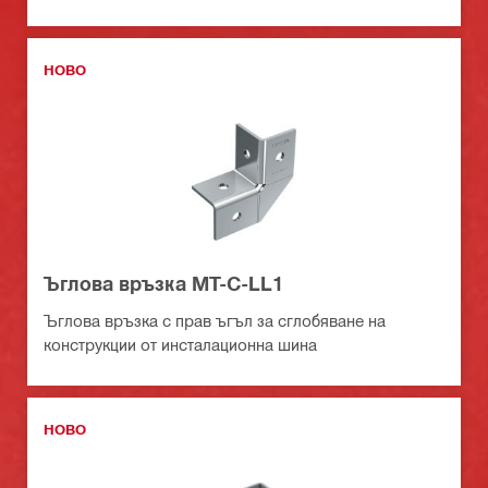
НОВО
Ъглова връзка MT-C-LL1
Ъглова връзка с прав ъгъл за сглобяване на
конструкции от инсталационна шина
НОВО