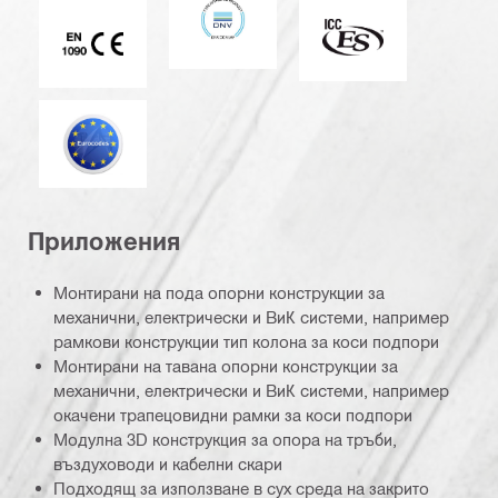
ICC-ES
Маркировка CE EN 1090
Еврокод
Приложения
Монтирани на пода опорни конструкции за
механични, електрически и ВиК системи, например
рамкови конструкции тип колона за коси подпори
Монтирани на тавана опорни конструкции за
механични, електрически и ВиК системи, например
окачени трапецовидни рамки за коси подпори
Модулна 3D конструкция за опора на тръби,
въздуховоди и кабелни скари
Подходящ за използване в сух среда на закрито