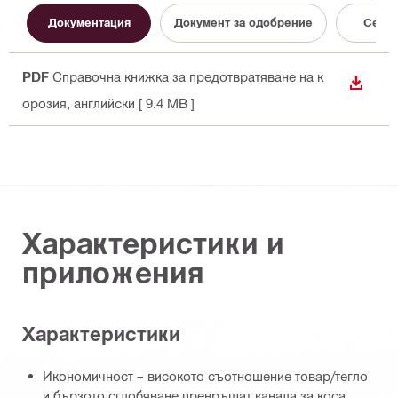
Документация
Документ за одобрение
Cерти
PDF
Справочна книжка за предотвратяване на к
ИЗТЕГ
орозия
, английски
[ 9.4 MB ]
Характеристики и
приложения
Характеристики
Икономичност – високото съотношение товар/тегло
и бързото сглобяване превръщат канала за коса