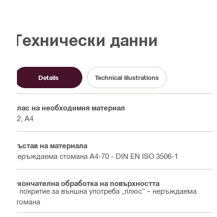
Технически данни
Details
Technical illustrations
Клас на необходимия материал
A2, A4
Състав на материала
Неръждаема стомана A4-70 - DIN EN ISO 3506-1
Окончателна обработка на повърхността
С покритие за външна употреба „плюс“ – неръждаема
стомана