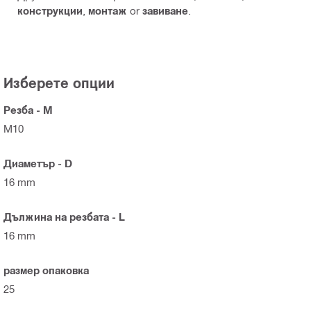
конструкции
,
монтаж
or
завиване
.
Изберете опции
Резба - M
M10
Диаметър - D
16 mm
Дължина на резбата - L
16 mm
размер опаковка
25