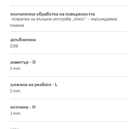
Окончателна обработка на повърхността
С покритие за външна употреба „плюс“ – неръждаема
стомана
Вдлъбнатина
HEX8
Диаметър - D
16 mm
Дължина на резбата - L
16 mm
Височина - H
10 mm