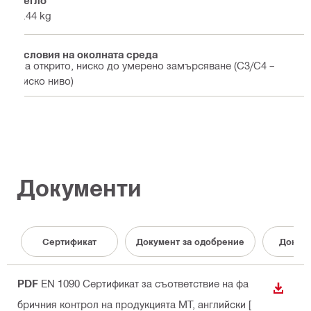
0.44 kg
Условия на околната среда
На открито, ниско до умерено замърсяване (C3/С4 –
ниско ниво)
Документи
Cертификат
Документ за одобрение
Докуме
PDF
EN 1090 Сертификат за съответствие на фа
ИЗТЕГ
бричния контрол на продукцията MT
, английски
[