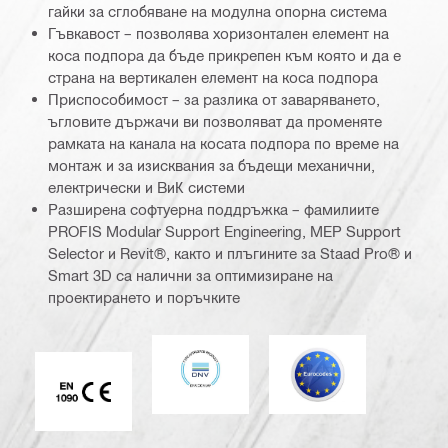
гайки за сглобяване на модулна опорна система
Гъвкавост – позволява хоризонтален елемент на
коса подпора да бъде прикрепен към която и да е
страна на вертикален елемент на коса подпора
Приспособимост – за разлика от заваряването,
ъгловитe държачи ви позволяват да променяте
рамката на канала на косата подпора по време на
монтаж и за изисквания за бъдещи механични,
електрически и ВиК системи
Разширена софтуерна поддръжка – фамилиите
PROFIS Modular Support Engineering, MEP Support
Selector и Revit®, както и плъгините за Staad Pro® и
Smart 3D са налични за оптимизиране на
проектирането и поръчките
DNV
Еврокод
Маркировка CE EN 1090