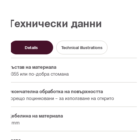
Технически данни
Details
Technical illustrations
Състав на материала
Q355 или по-добра стомана
Окончателна обработка на повърхността
Горещо поцинковани – за използване на открито
Дебелина на материала
6 mm
Тегло