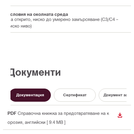
Условия на околната среда
На открито, ниско до умерено замърсяване (C3/С4 –
ниско ниво)
Документи
Документация
Cертификат
Документ за о
PDF
Справочна книжка за предотвратяване на к
ИЗТЕГ
орозия
, английски
[ 9.4 MB ]