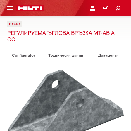
ОСНОВНОТО СЪДЪРЖАНИЕ
ВЛЕЗ ИЛИ СЕ РЕГИСТР
КОЛИЧКА
НОВО
РЕГУЛИРУЕМА ЪГЛОВА ВРЪЗКА MT-AB A
OC
Configurator
Технически данни
Документи