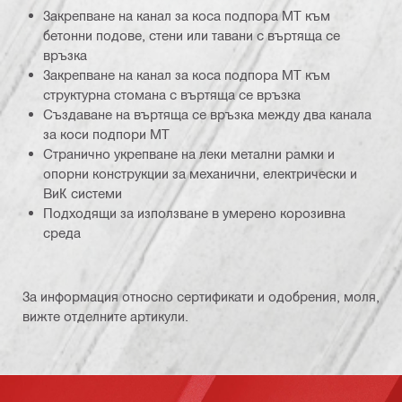
Закрепване на канал за коса подпора MT към
бетонни подове, стени или тавани с въртяща се
връзка
Закрепване на канал за коса подпора MT към
структурна стомана с въртяща се връзка
Създаване на въртяща се връзка между два канала
за коси подпори MT
Странично укрепване на леки метални рамки и
опорни конструкции за механични, електрически и
ВиК системи
Подходящи за използване в умерено корозивна
среда
За информация относно сертификати и одобрения, моля,
вижте отделните артикули.