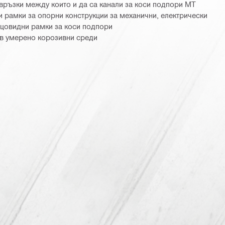
връзки между които и да са канали за коси подпори MT
 рамки за опорни конструкции за механични, електрически
ецовидни рамки за коси подпори
в умерено корозивни среди