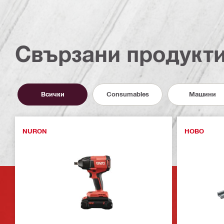
Свързани продукт
Всички
Consumables
Машини
NURON
НОВО