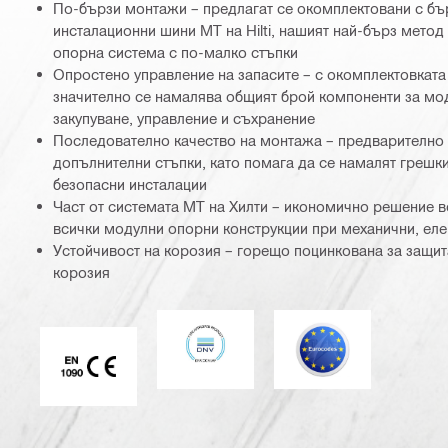
По-бързи монтажи – предлагат се окомплектовани с бъ
инсталационни шини MT на Hilti, нашият най-бърз метод
опорна система с по-малко стъпки
Опростено управление на запасите – с окомплектовката
значително се намалява общият брой компоненти за мод
закупуване, управление и съхранение
Последователно качество на монтажа – предварително
допълнителни стъпки, като помага да се намалят грешки
безопасни инсталации
Част от системата MT на Хилти – икономично решение в
всички модулни опорни конструкции при механични, еле
Устойчивост на корозия – горещо поцинкована за защит
корозия
DNV
Еврокод
Маркировка CE EN 1090