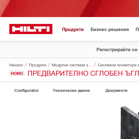
Продукти
Бизнес решения
П
Регистрирайте се 
Начало
Продукти
Модулни системи за монтаж на инсталации
Системни конектори 
ПРЕДВАРИТЕЛНО СГЛОБЕН ЪГЛО
НОВО
Configurator
Технически данни
Документи