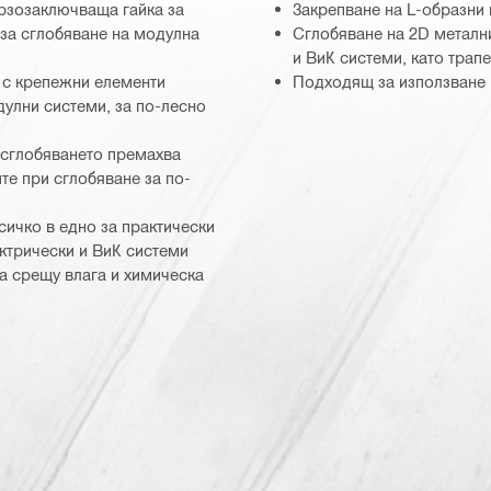
рзозаключваща гайка за
Закрепване на L-образни 
 за сглобяване на модулна
Сглобяване на 2D метални
и ВиК системи, като трап
 с крепежни елементи
Подходящ за използване 
улни системи, за по-лесно
 сглобяването премахва
те при сглобяване за по-
сичко в едно за практически
ктрически и ВиК системи
а срещу влага и химическа