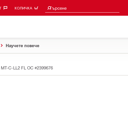
Търси предложения
Търсене
‎
КОЛИЧКА
Научете повече
 MT-C-LL2 FL OC
#2399676