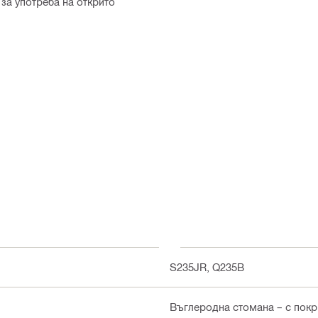
за употреба на открито
S235JR, Q235B
Въглеродна стомана – с покри