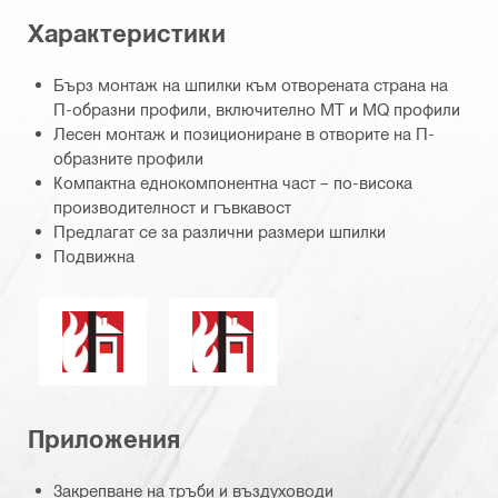
Характеристики
Бърз монтаж на шпилки към отворената страна на
П-образни профили, включително MT и MQ профили
Лесен монтаж и позициониране в отворите на П-
образните профили
Компактна еднокомпонентна част – по-висока
производителност и гъвкавост
Предлагат се за различни размери шпилки
Подвижна
Огнеустойчивост
Продуктите в тази група имат публи
Приложения
Закрепване на тръби и въздуховоди