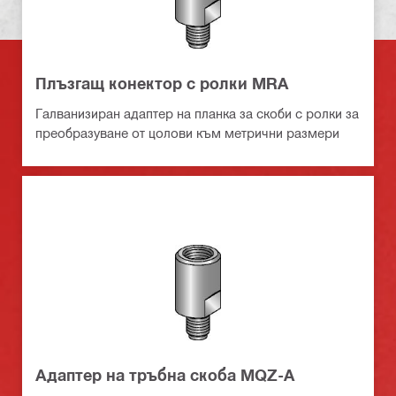
Плъзгащ конектор с ролки MRA
Галванизиран адаптер на планка за скоби с ролки за
преобразуване от цолови към метрични размери
Адаптер на тръбна скоба MQZ-A