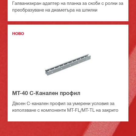
Галванизиран адаптер на планка за скоби с ролки за
преобразуване на диаметъра на шпилки
НОВО
MT-40 C-Канален профил
Двоен C-канален профил за умерени условия за
използване с компоненти MT-FL/MT-TL на закрито