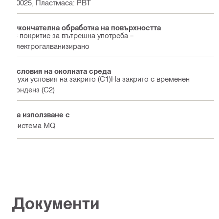
10025, Пластмаса: PBT
Окончателна обработка на повърхността
С покритие за вътрешна употреба –
електрогалванизирано
Условия на околната среда
Сухи условия на закрито (С1)На закрито с временен
конденз (С2)
За използване с
Система MQ
Документи