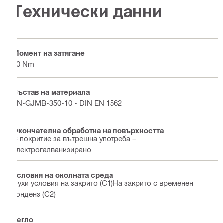
Технически данни
Момент на затягане
20 Nm
Състав на материала
EN-GJMB-350-10 - DIN EN 1562
Окончателна обработка на повърхността
С покритие за вътрешна употреба –
електрогалванизирано
Условия на околната среда
Сухи условия на закрито (С1)На закрито с временен
конденз (С2)
Тегло