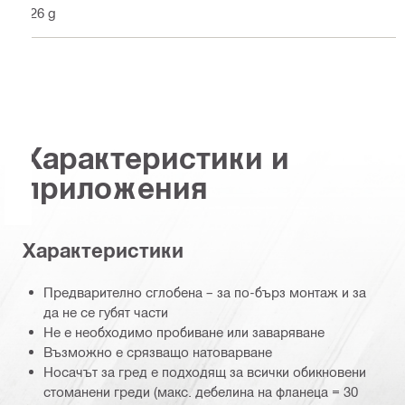
726 g
Характеристики и
приложения
Характеристики
Предварително сглобена – за по-бърз монтаж и за
да не се губят части
Не е необходимо пробиване или заваряване
Възможно е срязващо натоварване
Носачът за гред е подходящ за всички обикновени
стоманени греди (макс. дебелина на фланеца = 30