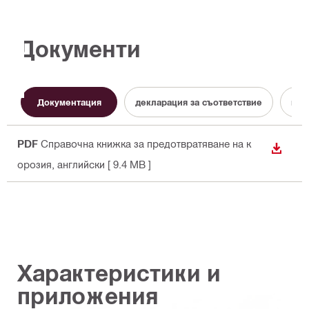
Документи
Документация
декларация за съответствие
инс
PDF
Справочна книжка за предотвратяване на к
ИЗТЕГ
орозия
, английски
[ 9.4 MB ]
Характеристики и
приложения