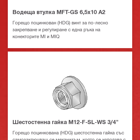
Водеща втулка MFT-GS 6,5x10 A2
Горещо поцинкован (HDG) винт за по-лесно
закрепване и регулиране с една ръка на
конекторите MI и MIQ
Шестостенна гайка M12-F-SL-WS 3/4"
Горещо поцинкована (HDG) шестостенна гайка със
самозаключващ се механизъм, която се използва с