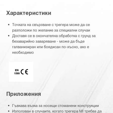
Характеристики
Точката на свързване с трегера може да се
разположи по желание за специални случаи
Доставя се в окончателна обработка с грунд за
безаварийно заваряване - може да бъде
галванизиран или боядисан по-късно, ако е
необходимо
Маркировка CE EN 1090
Приложения
Гъвкава възка за носещи стоманени конструкции
Използван в случаите, когато трегера MI трябва да