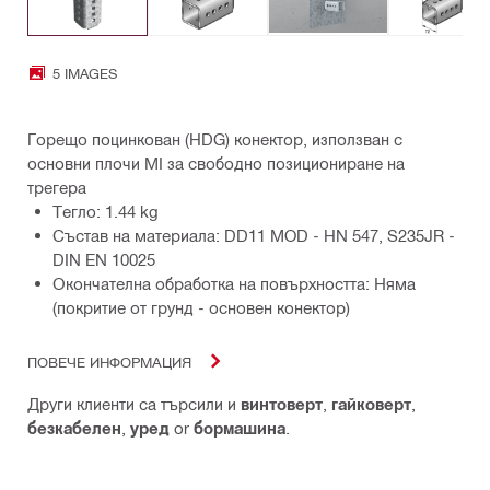
5 IMAGES
Горещо поцинкован (HDG) конектор, използван с
основни плочи MI за свободно позициониране на
трегера
Тегло: 1.44 kg
Състав на материала: DD11 MOD - HN 547, S235JR -
DIN EN 10025
Окончателна обработка на повърхността: Няма
(покритие от грунд - основен конектор)
ПОВЕЧЕ ИНФОРМАЦИЯ
Други клиенти са търсили и
винтоверт
,
гайковерт
,
безкабелен
,
уред
or
бормашина
.