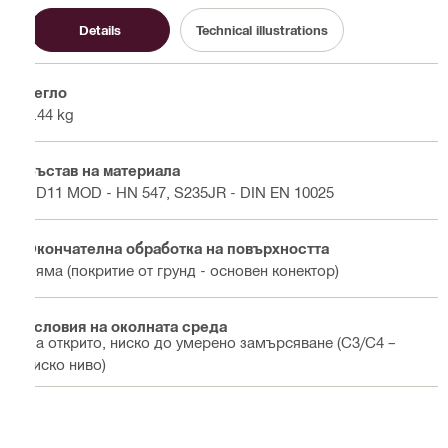
Details
Technical illustrations
Тегло
1.44 kg
Състав на материала
DD11 MOD - HN 547, S235JR - DIN EN 10025
Окончателна обработка на повърхността
Няма (покритие от грунд - основен конектор)
Условия на околната среда
На открито, ниско до умерено замърсяване (C3/С4 –
ниско ниво)