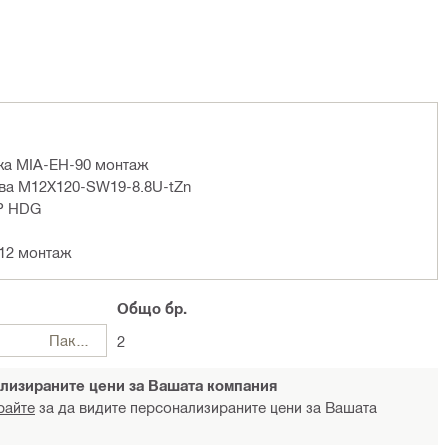
ъка MIA-EH-90 монтаж
ава M12X120-SW19-8.8U-tZn
TP HDG
 M12 монтаж
Общо
бр.
Пакети
2
лизираните цени за Вашата компания
райте
за да видите персонализираните цени за Вашата