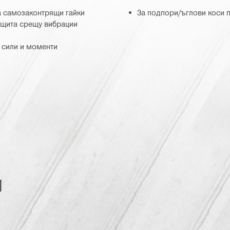
а самозаконтрящи гайки
За подпори/ъглови коси п
ащита срещу вибрации
 сили и моменти
и