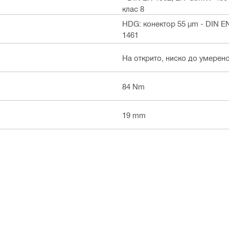
клас 8
HDG: конектор 55 µm - DIN EN
1461
На открито, ниско до умерен
84 Nm
19 mm