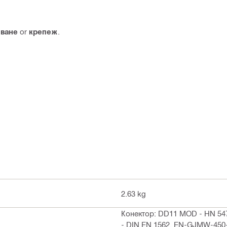
пване
or
крепеж
.
2.63 kg
Конектор: DD11 MOD - HN 547
- DIN EN 1562, EN-GJMW-450-7