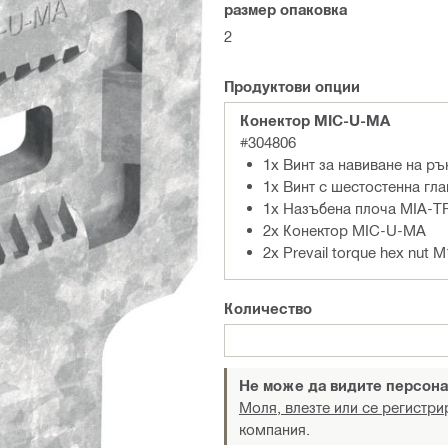
размер опаковка
2
Продуктови опции
Конектор MIC-U-MA
#304806
1x Винт за навиване на р
1x Винт с шестостенна гл
1x Назъбена плоча MIA-
2x Конектор MIC-U-MA
2x Prevail torque hex nut
Количество
Не може да видите персона
Моля, влезте или се регистри
компания.