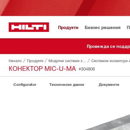
Продукти
Бизнес решения
П
Провежда се подд
Начало
Продукти
Модулни системи за монтаж на инсталации
Системни конектори 
КОНЕКТОР MIC-U-MA
#304806
Configurator
Технически данни
Документи