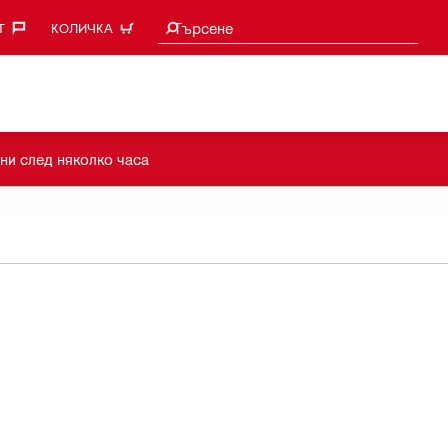
Търси предложения
Търсене
‎
КОЛИЧКА
ни след няколко часа