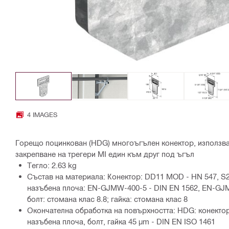
4 IMAGES
Горещо поцинкован (HDG) многоъгълен конектор, използв
закрепване на трегери MI един към друг под ъгъл
Тегло: 2.63 kg
Състав на материала: Конектор: DD11 MOD - HN 547, S2
назъбена плоча: EN-GJMW-400-5 - DIN EN 1562, EN-GJM
болт: стомана клас 8.8; гайка: стомана клас 8
Окончателна обработка на повърхността: HDG: конектор
назъбена плоча, болт, гайка 45 µm - DIN EN ISO 1461