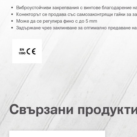
Виброустойчиви закрепвания с винтове благодарение н
Конекторът се продава със самозаконтрящи гайки за з
Може да се регулира фино с до 5 mm
Задържане чрез заклинване за оптимално предаване на
Маркировка CE EN 1090
Свързани продукт