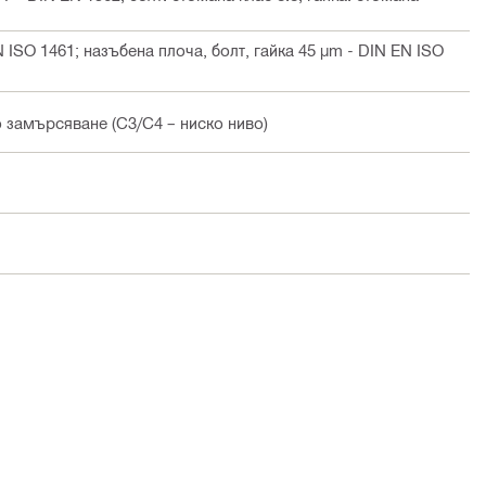
 ISO 1461; назъбена плоча, болт, гайка 45 µm - DIN EN ISO
о замърсяване (C3/С4 – ниско ниво)