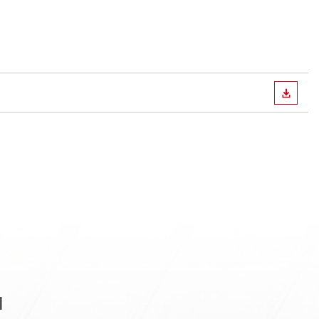
ИЗТЕГ
я