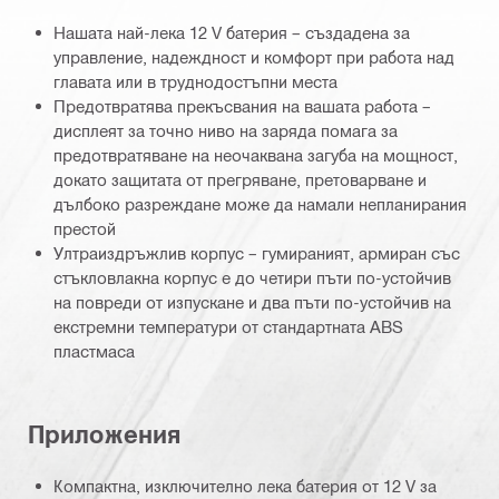
Нашата най-лека 12 V батерия – създадена за
управление, надеждност и комфорт при работа над
главата или в труднодостъпни места
Предотвратява прекъсвания на вашата работа –
дисплеят за точно ниво на заряда помага за
предотвратяване на неочаквана загуба на мощност,
докато защитата от прегряване, претоварване и
дълбоко разреждане може да намали непланирания
престой
Ултраиздръжлив корпус – гумираният, армиран със
стъкловлакна корпус е до четири пъти по-устойчив
на повреди от изпускане и два пъти по-устойчив на
екстремни температури от стандартната ABS
пластмаса
Приложения
Компактна, изключително лека батерия от 12 V за