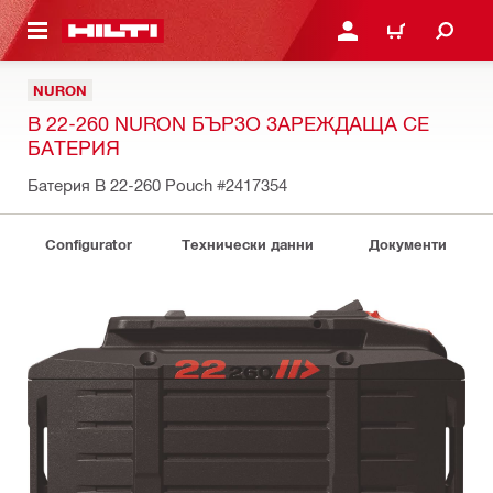
ОСНОВНОТО СЪДЪРЖАНИЕ
ВЛЕЗ ИЛИ СЕ РЕГИСТР
КОЛИЧКА
NURON
B 22-260 NURON БЪРЗО ЗАРЕЖДАЩА СЕ
БАТЕРИЯ
Батерия B 22-260 Pouch
#2417354
Configurator
Технически данни
Документи