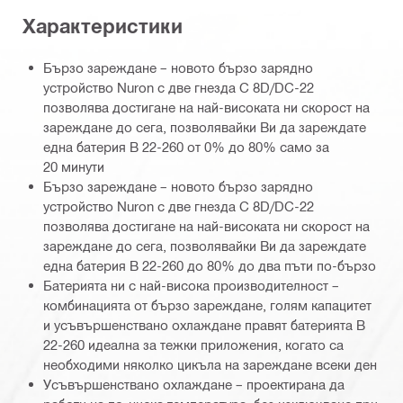
Характеристики
Бързо зареждане – новото бързо зарядно
устройство Nuron с две гнезда C 8D/DC-22
позволява достигане на най-високата ни скорост на
зареждане до сега, позволявайки Ви да зареждате
една батерия B 22-260 от 0% до 80% само за
20 минути
Бързо зареждане – новото бързо зарядно
устройство Nuron с две гнезда C 8D/DC-22
позволява достигане на най-високата ни скорост на
зареждане до сега, позволявайки Ви да зареждате
една батерия B 22-260 до 80% до два пъти по-бързо
Батерията ни с най-висока производителност –
комбинацията от бързо зареждане, голям капацитет
и усъвършенствано охлаждане правят батерията B
22-260 идеална за тежки приложения, когато са
необходими няколко цикъла на зареждане всеки ден
Усъвършенствано охлаждане – проектирана да