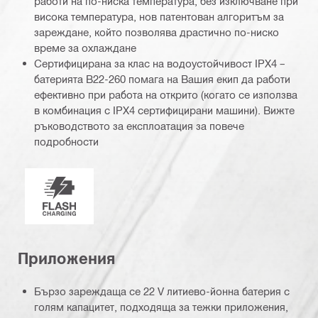
работи на по-ниска температура, без изключване при
висока температура, нов патентован алгоритъм за
зареждане, който позволява драстично по-ниско
време за охлаждане
Сертифицирана за клас на водоустойчивост IPX4 –
батерията B22-260 помага на Вашия екип да работи
ефективно при работа на открито (когато се използва
в комбинация с IPX4 сертифицирани машини). Вижте
ръководството за експлоатация за повече
подробности
Nuron Бързо зареждане
Приложения
Бързо зареждаща се 22 V литиево-йонна батерия с
голям капацитет, подходяща за тежки приложения,