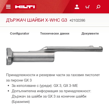
ОСНОВНОТО СЪДЪРЖАНИЕ
ВЛЕЗ ИЛИ СЕ РЕГИСТР
КОЛИЧКА
ДЪРЖАЧ ШАЙБИ X-WHC G3
#2102286
Configurator
Технически данни
Документи
Принадлежности и резервни части за газовия пистолет
за пирони GX 3
За използване с (уреди): GX 3, GX 3-ME
Допълнителна информация за принадлежност:
Държач за шайби за GX 3 за конични шайби
(Бразилия)