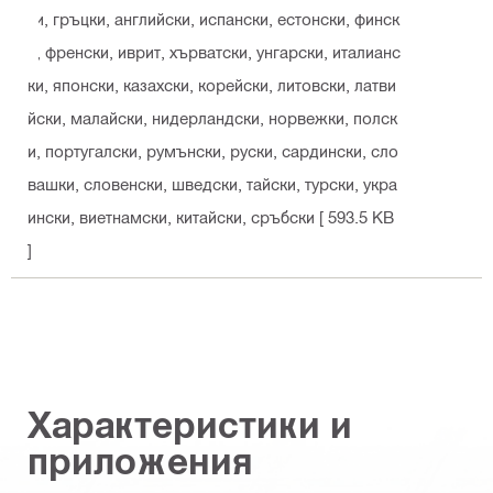
ки, гръцки, английски, испански, естонски, финск
и, френски, иврит, хърватски, унгарски, италианс
ки, японски, казахски, корейски, литовски, латви
йски, малайски, нидерландски, норвежки, полск
и, португалски, румънски, руски, сардински, сло
вашки, словенски, шведски, тайски, турски, укра
ински, виетнамски, китайски, сръбски
[ 593.5 KB
]
Характеристики и
приложения