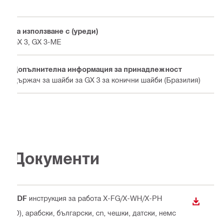
За използване с (уреди)
GX 3, GX 3-ME
Допълнителна информация за принадлежност
Държач за шайби за GX 3 за конични шайби (Бразилия)
Документи
PDF
инструкция за работа X-FG/X-WH/X-PH
ИЗТЕГ
(D)
, арабски, български, cn, чешки, датски, немс