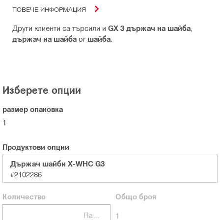
ПОВЕЧЕ ИНФОРМАЦИЯ
Други клиенти са търсили и
GX 3 държач на шайба
,
държач на шайба
or
шайба
.
Изберете опции
размер опаковка
1
Продуктови опции
Държач шайби X-WHC G3
#2102286
Количество
Общо
броя
Пакети
1