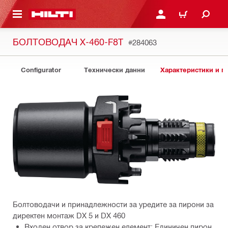
ОСНОВНОТО СЪДЪРЖАНИЕ
ВЛЕЗ ИЛИ СЕ РЕГИСТР
КОЛИЧКА
БОЛТОВОДАЧ X-460-F8T
#284063
Configurator
Технически данни
Характеристики и 
Болтоводачи и принадлежности за уредите за пирони за
директен монтаж DX 5 и DX 460
Входен отвор за крепежен елемент: Единичен пирон