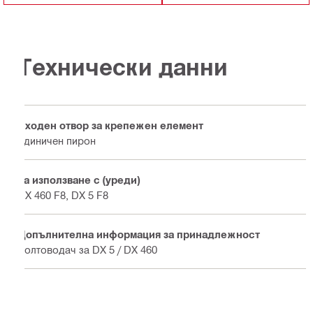
Технически данни
Входен отвор за крепежен елемент
Единичен пирон
За използване с (уреди)
DX 460 F8, DX 5 F8
Допълнителна информация за принадлежност
Болтоводач за DX 5 / DX 460