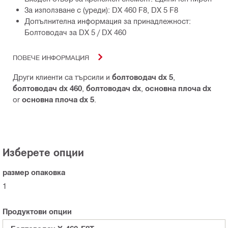
За използване с (уреди): DX 460 F8, DX 5 F8
Допълнителна информация за принадлежност:
Болтоводач за DX 5 / DX 460
ПОВЕЧЕ ИНФОРМАЦИЯ
Други клиенти са търсили и
болтоводач dx 5
,
болтоводач dx 460
,
болтоводач dx
,
основна плоча dx
or
основна плоча dx 5
.
Изберете опции
размер опаковка
1
Продуктови опции