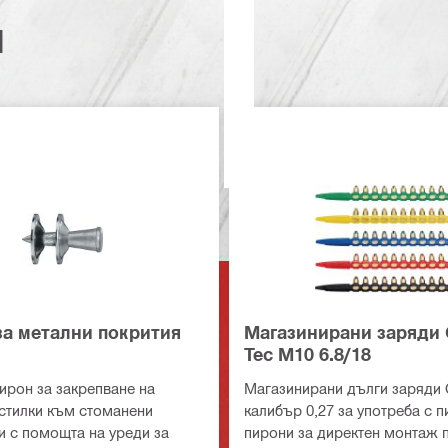
и
за метални покрития
Магазинирани заряди 
Tec M10 6.8/18
ирон за закрепване на
Магазинирани дълги заряди 
стилки към стоманени
калибър 0,27 за употреба с п
и с помощта на уреди за
пирони за директен монтаж 