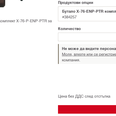
Продуктови опции
Бутало X-76-ENP-PTR комп
#384257
комплект X-76-P-ENP-PTR за
Количество
Не може да видите персона
Моля, влезте или се регистри
компания.
Цена без ДДС след отстъпка