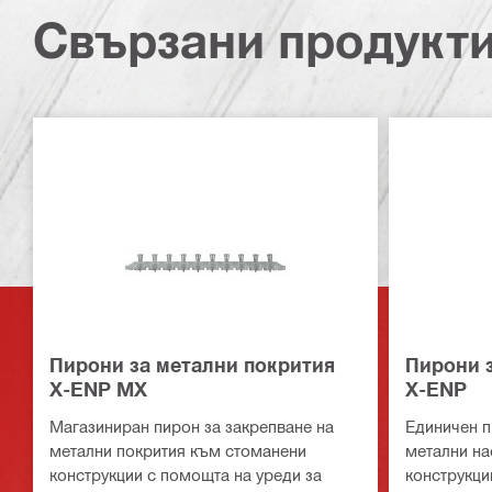
Свързани продукт
Пирони за метални покрития
Пирони 
X-ENP MX
X-ENP
Магазиниран пирон за закрепване на
Единичен п
метални покрития към стоманени
метални на
конструкции с помощта на уреди за
конструкци