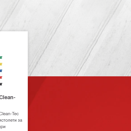
Clean-
Clean-Tec
истолети за
при