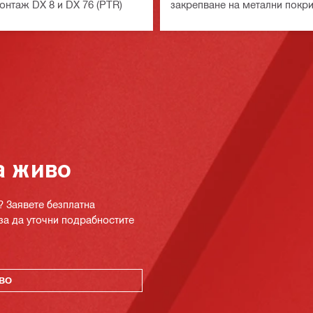
онтаж DX 8 и DX 76 (PTR)
закрепване на метални покр
а живо
? Заявете безплатна
за да уточни подрабностите
ВО