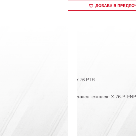
ДОБАВИ В ПРЕДПО
DX 76 PTR
Бутален комплект X-76-P-ENP