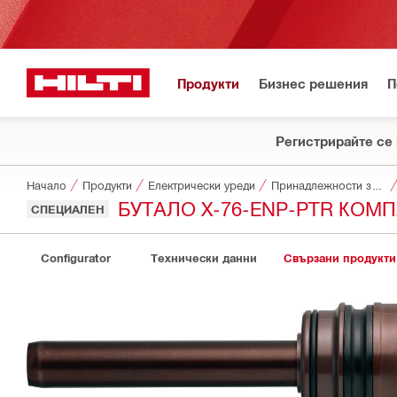
Продукти
Бизнес решения
П
Регистрирайте се 
Начало
Продукти
Електрически уреди
Принадлежности за уреди
БУТАЛО X-76-ENP-PTR КОМ
СПЕЦИАЛЕН
Configurator
Технически данни
Свързани продукти