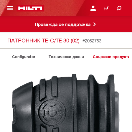
ОСНОВНОТО СЪДЪРЖАНИЕ
ВЛЕЗ ИЛИ СЕ РЕГИСТР
КОЛИЧКА
Провежда се поддръжка
ПАТРОННИК TE-C/TE 30 (02)
#2052753
Configurator
Технически данни
Свързани продукти