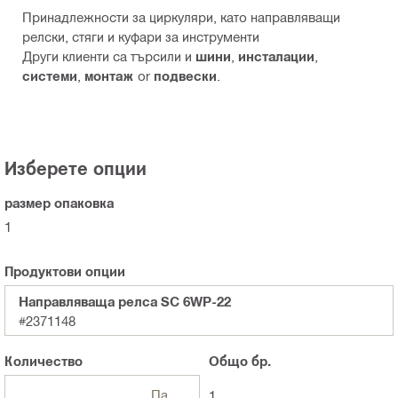
Принадлежности за циркуляри, като направляващи
релски, стяги и куфари за инструменти
Други клиенти са търсили и
шини
,
инсталации
,
системи
,
монтаж
or
подвески
.
Изберете опции
размер опаковка
1
Продуктови опции
Направляваща релса SC 6WP-22
#2371148
Количество
Общо
бр.
Пакети
1