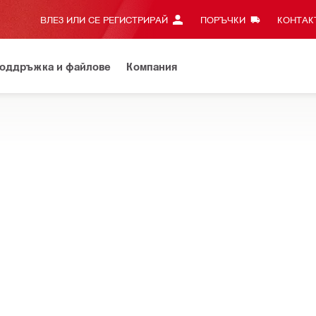
ВЛЕЗ ИЛИ СЕ РЕГИСТРИРАЙ
ПОРЪЧКИ
КОНТАКТ
оддръжка и файлове
Компания
на HILTI.BG.
Открийте предимствата на Вашия онлайн акаунт.
ки
отивопрахови капачки и други принадлежности, които помагат 
троинструменти
нструмент за изваждане на боркорона