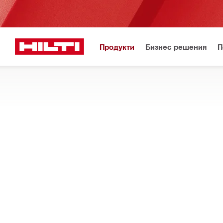
Продукти
Бизнес решения
П
Регистрирайте се 
Начало
Продукти
Вложки за уреди
Принадлежности за влож
ПОДДРЪЖКА И ГРИЖА
Запознайте се с широкия асортимент от восъци, масла, пр
удължаване на срока на експлоатация на вложките за елек
Филтър
DD-EXT и