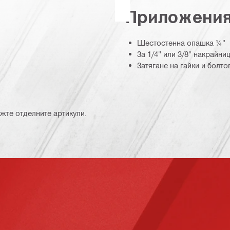
Приложени
Шестостенна опашка ¼"
За 1/4" или 3/8" накрайни
Затягане на гайки и болт
жте отделните артикули.