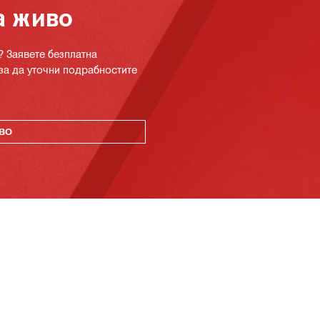
а живо
? Заявете безплатна
за да уточни подрабностите
ВО