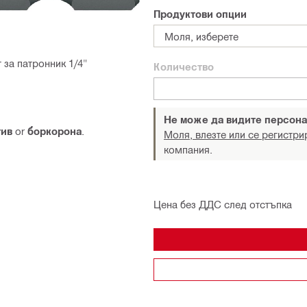
Продуктови опции
Моля, изберете
 за патронник 1/4"
Количество
Не може да видите персона
тив
or
боркорона
.
Моля, влезте или се регистри
компания.
Цена без ДДС след отстъпка