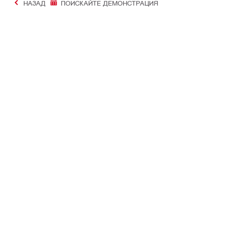
НАЗАД
ПОИСКАЙТЕ ДЕМОНСТРАЦИЯ
#Making Constructi
Контакт
Моят проф
СВЪРЖЕТЕ СЕ С НАС
Преглед на 
Намерете Hilti магазин
История на 
Изпратете ни съобщение
Моите списъ