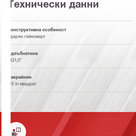
Технически данни
Конструктивна особеност
Ударен гайковерт
Вдлъбнатина
SQ1/2"
Накрайник
1/2 in квадрат