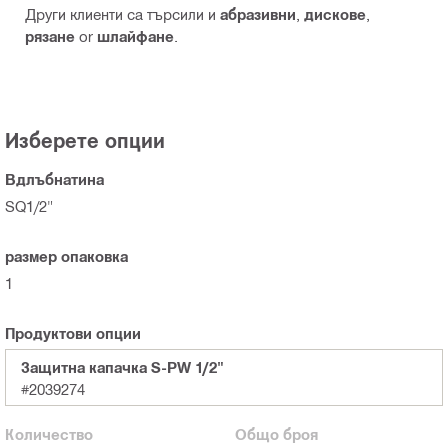
Други клиенти са търсили и
абразивни
,
дискове
,
рязане
or
шлайфане
.
Изберете опции
Вдлъбнатина
SQ1/2"
размер опаковка
1
Продуктови опции
Защитна капачка S-PW 1/2"
#2039274
Количество
Общо
броя