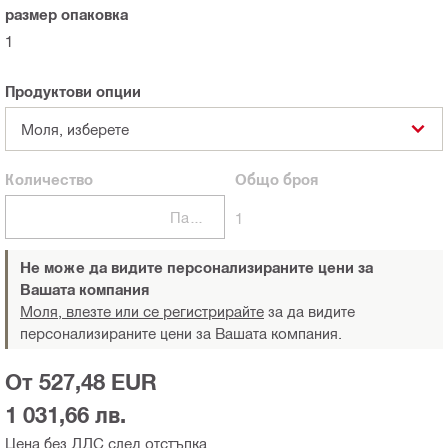
размер опаковка
1
Продуктови опции
Моля, изберете
Количество
Общо
броя
Пакети
1
Не може да видите персонализираните цени за
Вашата компания
Моля, влезте или се регистрирайте
за да видите
персонализираните цени за Вашата компания.
От 527,48 EUR
1 031,66 лв.
Цена без ДДС след отстъпка