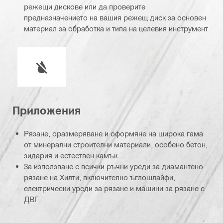
режещи дискове или да проверите
предназначението на вашия режещ диск за основен
материал за обработка и типа на целевия инструмент
Работа с охлаждаща течност или без вода
Приложения
Рязане, оразмеряване и оформяне на широка гама
от минерални строителни материали, особено бетон,
зидария и естествен камък
За използване с всички ръчни уреди за диамантено
рязане на Хилти, включително ъглошлайфи,
електрически уреди за рязане и машини за рязане с
ДВГ