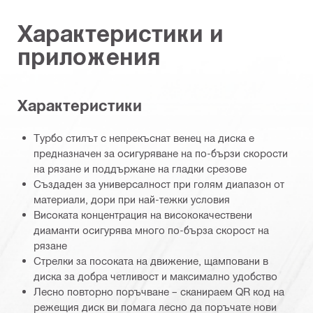
Характеристики и
приложения
Характеристики
Турбо стилът с непрекъснат венец на диска e
предназначен за осигуряване на по-бързи скорости
на рязане и поддържане на гладки срезове
Създаден за универсалност при голям диапазон от
материали, дори при най-тежки условия
Високата концентрация на висококачествени
диаманти осигурява много по-бърза скорост на
рязане
Стрелки за посоката на движение, щамповани в
диска за добра четливост и максимално удобство
Лесно повторно поръчване – сканираем QR код на
режещия диск ви помага лесно да поръчате нови