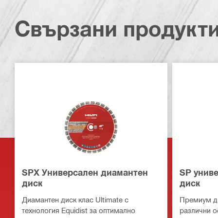
Свързани продукт
SPX Универсален диамантен
SP унив
диск
диск
Диамантен диск клас Ultimate с
Премиум ди
технология Equidist за оптимално
различни о