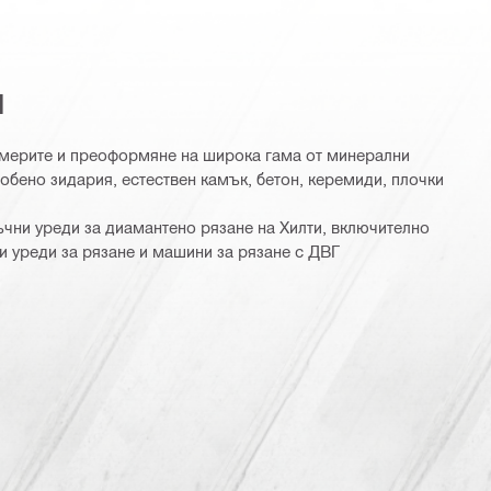
я
змерите и преоформяне на широка гама от минерални
обено зидария, естествен камък, бетон, керемиди, плочки
ъчни уреди за диамантено рязане на Хилти, включително
и уреди за рязане и машини за рязане с ДВГ