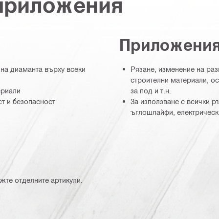
 приложения
Приложени
 на диаманта върху всеки
Рязане, изменение на ра
строителни материали, ос
ериали
за под и т.н.
т и безопасност
За използване с всички р
ъглошлайфи, електрическ
жте отделните артикули.