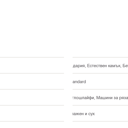
Зидария, Естествен камък, Бе
Standard
Ъглошлайфи, Машини за ряза
Влажен и сух