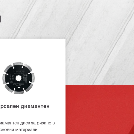
и
ерсален диамантен
амантен диск за рязане в
сновни материали