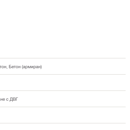
тон, Бетон (армиран)
не с ДВГ