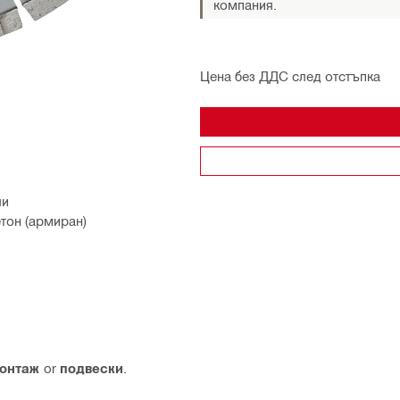
компания.
Цена без ДДС след отстъпка
ли
етон (армиран)
онтаж
or
подвески
.