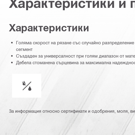
Характеристики и
Характеристики
Голяма скорост на рязане със случайно разпределение
сегмент
Създаден за универсалност при голям диапазон от мат
Дебела стоманена сърцевина за максимална надежднос
Работа с охлаждаща течност или без вода
За информация относно сертификати и одобрения, моля, ви