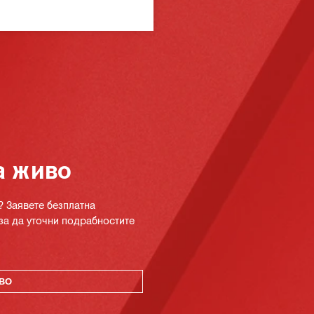
а живо
? Заявете безплатна
за да уточни подрабностите
ВО